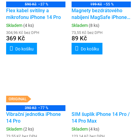
590 Kč
–37 %
199 Kč
–55 %
Flex kabel svítilny a
Magnety bezdrátového
mikrofonu iPhone 14 Pro
nabíjení MagSafe iPhone
14 Pro / 14 Pro Max
Skladem
(4 ks)
Skladem
(8 ks)
304,96 Kč bez DPH
73,55 Kč bez DPH
369 Kč
89 Kč
Do košíku
Do košíku
ORIGINAL
390 Kč
–77 %
Vibrační jednotka iPhone
SIM šuplík iPhone 14 Pro /
14 Pro
14 Pro Max
Skladem
(2 ks)
Skladem
(4 ks)
73,55 Kč bez DPH
123,14 Kč bez DPH