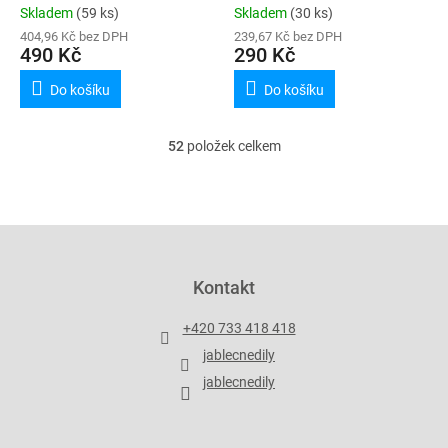
(transparent)
Skladem
(59 ks)
Skladem
(30 ks)
404,96 Kč bez DPH
239,67 Kč bez DPH
490 Kč
290 Kč
Do košíku
Do košíku
52
položek celkem
O
v
l
á
d
Z
a
á
c
p
Kontakt
í
a
p
t
r
+420 733 418 418
í
v
jablecnedily
k
y
jablecnedily
v
ý
p