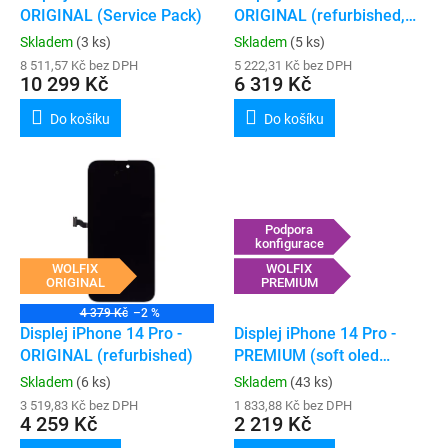
u
ORIGINAL (Service Pack)
ORIGINAL (refurbished,
k
podpora konfigurace)
Skladem
(3 ks)
Skladem
(5 ks)
t
8 511,57 Kč bez DPH
5 222,31 Kč bez DPH
ů
10 299 Kč
6 319 Kč
Do košíku
Do košíku
Podpora
konfigurace
WOLFIX
WOLFIX
ORIGINAL
PREMIUM
4 379 Kč
–2 %
Displej iPhone 14 Pro -
Displej iPhone 14 Pro -
ORIGINAL (refurbished)
PREMIUM (soft oled
120hz, podpora
Skladem
(6 ks)
Skladem
(43 ks)
konfigurace)
3 519,83 Kč bez DPH
1 833,88 Kč bez DPH
4 259 Kč
2 219 Kč