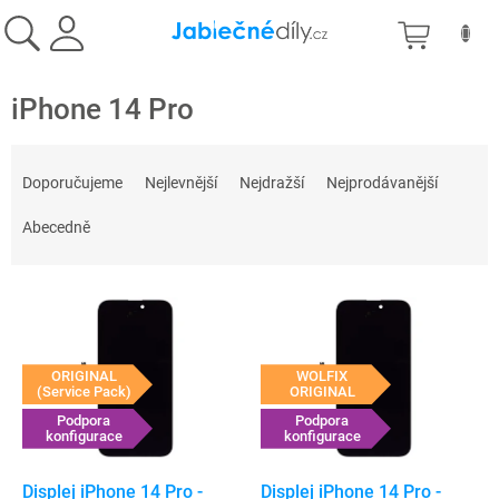
Přejít
NÁKU
na
obsah
KOŠÍK
iPhone 14 Pro
Ř
a
Doporučujeme
Nejlevnější
Nejdražší
Nejprodávanější
z
e
Abecedně
n
í
V
p
ý
r
p
o
i
d
ORIGINAL
WOLFIX
s
(Service Pack)
ORIGINAL
u
p
Podpora
Podpora
k
konfigurace
konfigurace
r
t
o
ů
d
Displej iPhone 14 Pro -
Displej iPhone 14 Pro -