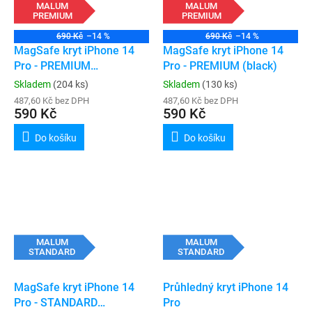
MALUM
MALUM
PREMIUM
PREMIUM
690 Kč
–14 %
690 Kč
–14 %
MagSafe kryt iPhone 14
MagSafe kryt iPhone 14
Pro - PREMIUM
Pro - PREMIUM (black)
(transparent)
Skladem
(204 ks)
Skladem
(130 ks)
487,60 Kč bez DPH
487,60 Kč bez DPH
590 Kč
590 Kč
Do košíku
Do košíku
MALUM
MALUM
STANDARD
STANDARD
MagSafe kryt iPhone 14
Průhledný kryt iPhone 14
Pro - STANDARD
Pro