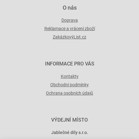
i
O nás
s
u
Doprava
Reklamace a vrácení zboží
ZakázkovýList.cz
INFORMACE PRO VÁS
Kontakty
Obchodní podmínky
Ochrana osobních údajů
VÝDEJNÍ MÍSTO
Jablečné díly s.r.o.