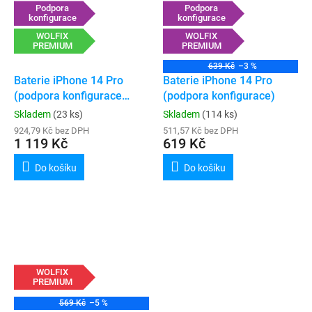
Podpora
Podpora
konfigurace
konfigurace
WOLFIX
WOLFIX
PREMIUM
PREMIUM
639 Kč
–3 %
Baterie iPhone 14 Pro
Baterie iPhone 14 Pro
(podpora konfigurace
(podpora konfigurace)
„genuine“)
Skladem
(23 ks)
Skladem
(114 ks)
924,79 Kč bez DPH
511,57 Kč bez DPH
1 119 Kč
619 Kč
Do košíku
Do košíku
WOLFIX
PREMIUM
569 Kč
–5 %