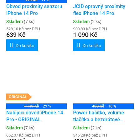
719 Kč
–11 %
Obvod proximity senzoru
JCID opravný proximity
iPhone 14 Pro
flex iPhone 14 Pro
Skladem
(7 ks)
Skladem
(2 ks)
528,10 Kč bez DPH
900,83 Kč bez DPH
639 Kč
1 090 Kč
Do košíku
Do košíku
ORIGINAL
1 119 Kč
–29 %
499 Kč
–16 %
Nabíjecí obvod iPhone 14
Power tlačítko, volume
Pro - ORIGINAL
tlačítka a bezdrátové
nabíjení iPhone 14 Pro
Skladem
(7 ks)
Skladem
(2 ks)
652,07 Kč bez DPH
346,28 Kč bez DPH