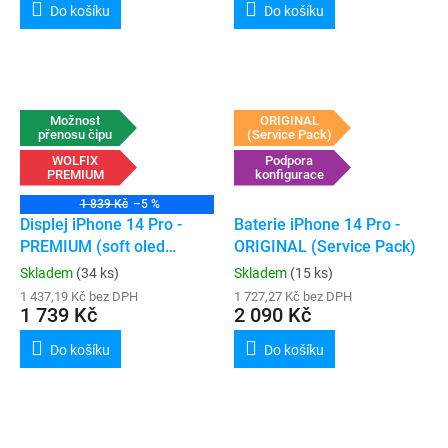
Do košíku
Do košíku
Možnost
ORIGINAL
přenosu čipu
(Service Pack)
WOLFIX
Podpora
PREMIUM
konfigurace
1 839 Kč
–5 %
Displej iPhone 14 Pro -
Baterie iPhone 14 Pro -
PREMIUM (soft oled
ORIGINAL (Service Pack)
120hz)
Skladem
(34 ks)
Skladem
(15 ks)
1 437,19 Kč bez DPH
1 727,27 Kč bez DPH
1 739 Kč
2 090 Kč
Do košíku
Do košíku