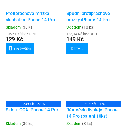
Protiprachová mřížka
Spodní protiprachové
sluchátka iPhone 14 Pro /
mřížky iPhone 14 Pro
14 Pro Max
Skladem
(36 ks)
Skladem
(10 ks)
106,61 Kč bez DPH
123,14 Kč bez DPH
129 Kč
149 Kč
DETAIL
Do košíku
239 Kč
–58 %
919 Kč
–1 %
Sklo + OCA iPhone 14 Pro
Rámeček displeje iPhone
14 Pro (balení 10ks)
Skladem
(30 ks)
Skladem
(3 ks)