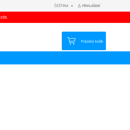
ČEŠTINA
PŘIHLÁŠENÍ
 zde.
NÁKUPNÍ
Prázdný košík
KOŠÍK