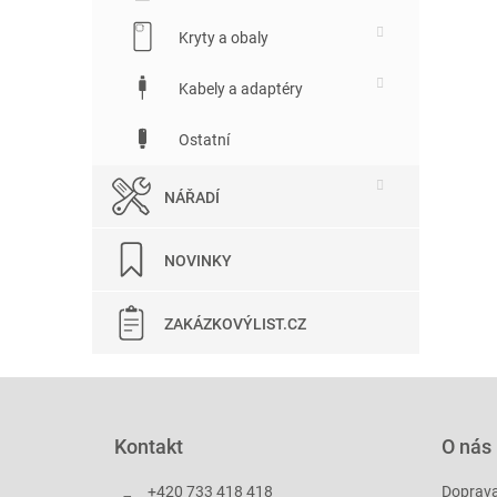
Kryty a obaly
Kabely a adaptéry
Ostatní
NÁŘADÍ
NOVINKY
ZAKÁZKOVÝLIST.CZ
Z
á
p
Kontakt
O nás
a
t
+420 733 418 418
Doprav