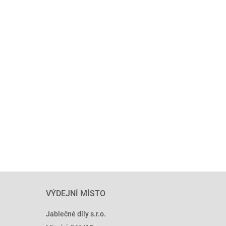
VÝDEJNÍ MÍSTO
Jablečné díly s.r.o.