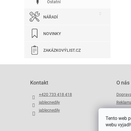
Ostatní
NÁŘADÍ
NOVINKY
ZAKÁZKOVÝLIST.CZ
Z
á
p
Kontakt
O nás
a
t
+420 733 418 418
Doprav
í
jablecnedily
Reklama
jablecnedily
Zakázko
Tento web p
webu vyjadřu