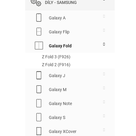
DÍLY - SAMSUNG
e
l
Galaxy A
Galaxy Flip
Galaxy Fold
Z Fold 3 (F926)
Z Fold 2 (F916)
Galaxy J
Galaxy M
Galaxy Note
Galaxy S
Galaxy XCover