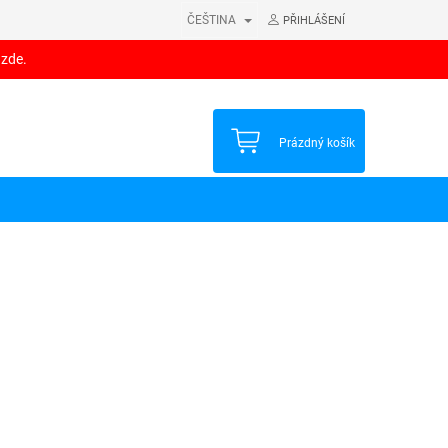
ČEŠTINA
PŘIHLÁŠENÍ
 zde.
NÁKUPNÍ
Prázdný košík
KOŠÍK