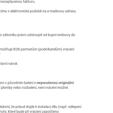
 nezaplacenou fakturu.
ícímu v elektronické podobě na e-mailovou adresu
o zákoníku právo odstoupit od kupní smlouvy do
možňuje B2B partnerům (podnikatelům) vrácení
:
rávní nárok.
eno v původním balení s
neporušenou originální
í plomby nebo rozbalení, není vrácení možné.
omí, že pokud dojde k instalaci dílu (např. odlepení
noty, které bude při vrácení započteno.