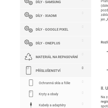
Prah
DÍLY - SAMSUNG
e
(dál
l
pozd
zákl
DÍLY - XIAOMI
jen 
DÍLY - GOOGLE PIXEL
Rozl
DÍLY - ONEPLUS
MATERIÁL NA REPASOVÁNÍ
PŘÍSLUŠENSTVÍ
Ochranná skla a fólie
II.
Kryty a obaly
Na z
regi
Kabely a adaptéry
spot