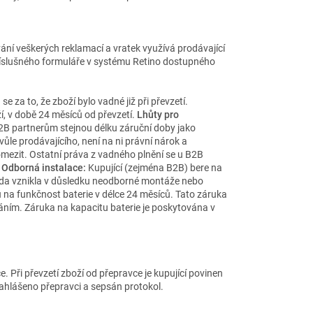
ání veškerých reklamací a vratek využívá prodávající
 příslušného formuláře v systému Retino dostupného
e za to, že zboží bylo vadné již při převzetí.
í, v době 24 měsíců od převzetí.
Lhůty pro
B partnerům stejnou délku záruční doby jako
ůle prodávajícího, není na ni právní nárok a
omezit. Ostatní práva z vadného plnění se u B2B
.
Odborná instalace:
Kupující (zejména B2B) bere na
ada vznikla v důsledku neodborné montáže nebo
 na funkčnost baterie v délce 24 měsíců. Tato záruka
áním. Záruka na kapacitu baterie je poskytována v
 Při převzetí zboží od přepravce je kupující povinen
ahlášeno přepravci a sepsán protokol.