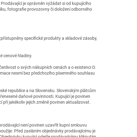
 Prodávající je oprávněn vyžádat si od kupujícího
říku, fotografie provozovny či doložení odborného
zpřístupněny specifické produkty a skladové zásoby,
 cenové hladiny.
enlivost o svých nákupních cenách a o existenci či
ormace nesmí bez předchozího písemného souhlasu
eské republice a na Slovensku. Slovenským plátcům
enesené daňové povinnosti. Kupující je povinen
 při jakékoliv jejich změně povinen aktualizovat.
prodávající není povinen
uzavřít kupní smlouvu
oužije.
Před zasláním objednávky prodávajícímu je
 Objednávku kupující odešle prodávajícímu kliknutím