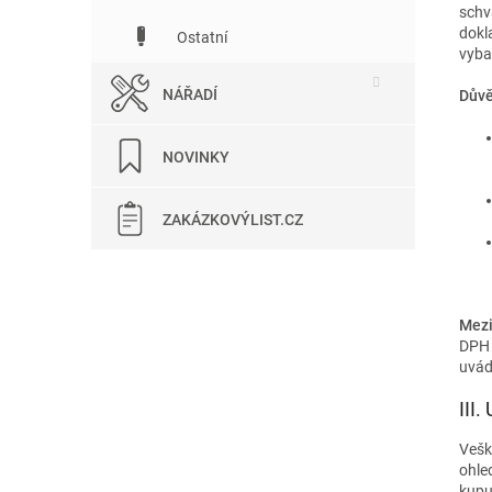
schv
dokl
Ostatní
vyba
NÁŘADÍ
Důvě
NOVINKY
ZAKÁZKOVÝLIST.CZ
Mezi
DPH 
uvád
III
Vešk
ohle
kupu