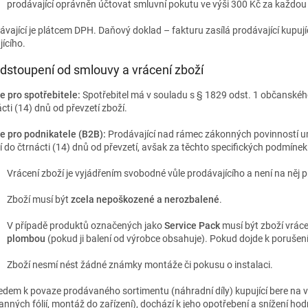
prodávající oprávněn účtovat smluvní pokutu ve výši 300 Kč za každou
ávající je plátcem DPH. Daňový doklad – fakturu zasílá prodávající kupuj
jícího.
Odstoupení od smlouvy a vrácení zboží
e pro spotřebitele:
Spotřebitel má v souladu s § 1829 odst. 1 občanskéh
cti (14) dnů od převzetí zboží.
e pro podnikatele (B2B):
Prodávající nad rámec zákonných povinností u
í do čtrnácti (14) dnů od převzetí, avšak za těchto specifických podmínek
Vrácení zboží je vyjádřením svobodné vůle prodávajícího a není na něj p
Zboží musí být
zcela nepoškozené a nerozbalené
.
V případě produktů označených jako
Service Pack
musí být zboží vrác
plombou
(pokud ji balení od výrobce obsahuje). Pokud dojde k porušen
Zboží nesmí nést žádné známky montáže či pokusu o instalaci.
edem k povaze prodávaného sortimentu (náhradní díly) kupující bere na věd
anných fólií, montáž do zařízení), dochází k jeho opotřebení a snížení hod