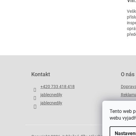
VII
Vešk
přís
insp
oprá
před
Z
á
p
Kontakt
O nás
a
t
+420 733 418 418
Doprav
í
jablecnedily
Reklama
jablecnedily
Zakázko
Tento web p
webu vyjadřu
Nastaven