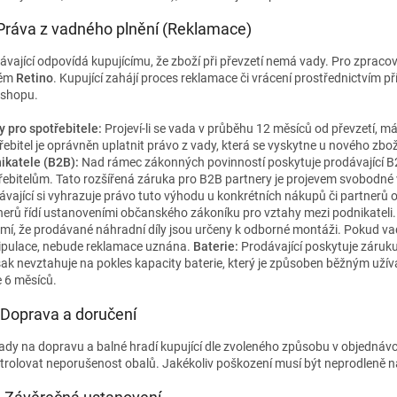
 Práva z vadného plnění (Reklamace)
ávající odpovídá kupujícímu, že zboží při převzetí nemá vady. Pro zpracov
tém
Retino
. Kupující zahájí proces reklamace či vrácení prostřednictvím
-shopu.
y pro spotřebitele:
Projeví-li se vada v průběhu 12 měsíců od převzetí, má s
řebitel je oprávněn uplatnit právo z vady, která se vyskytne u nového zbož
ikatele (B2B):
Nad rámec zákonných povinností poskytuje prodávající B2
řebitelům. Tato rozšířená záruka pro B2B partnery je projevem svobodné v
ávající si vyhrazuje právo tuto výhodu u konkrétních nákupů či partnerů 
nerů řídí ustanoveními občanského zákoníku pro vztahy mezi podnikateli
mí, že prodávané náhradní díly jsou určeny k odborné montáži. Pokud v
pulace, nebude reklamace uznána.
Baterie:
Prodávající poskytuje záruku
šak nevztahuje na pokles kapacity baterie, který je způsoben běžným užív
e 6 měsíců.
. Doprava a doručení
ady na dopravu a balné hradí kupující dle zvoleného způsobu v objednávce.
trolovat neporušenost obalů. Jakékoliv poškození musí být neprodleně n