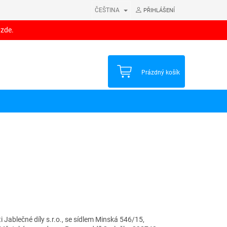
ČEŠTINA
PŘIHLÁŠENÍ
 zde.
NÁKUPNÍ
Prázdný košík
KOŠÍK
Jablečné díly s.r.o., se sídlem Minská 546/15,