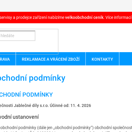
servisy a prodejce zařízení nabízíme
velkoobchodní ceník
. Více informací
RAVA
REKLAMACE A VRÁCENÍ ZBOŽÍ
KONTAKTY
chodní podmínky
CHODNÍ PODMÍNKY
ečnosti Jablečné díly s.r.o.
Účinné od: 11. 4. 2026
Úvodní ustanovení
 obchodní podmínky (dále jen „obchodní podmínky“) obchodní společnosti 