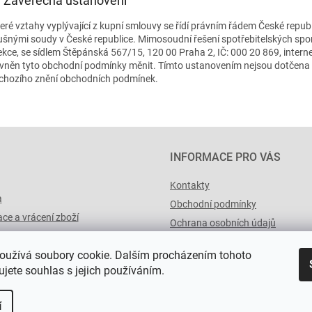
I. Závěrečná ustanovení
eré vztahy vyplývající z kupní smlouvy se řídí právním řádem České repub
lušnými soudy v České republice. Mimosoudní řešení spotřebitelských spo
ekce, se sídlem Štěpánská 567/15, 120 00 Praha 2, IČ: 000 20 869, inter
vněn tyto obchodní podmínky měnit. Tímto ustanovením nejsou dotčena p
chozího znění obchodních podmínek.
INFORMACE PRO VÁS
Kontakty
a
Obchodní podmínky
ce a vrácení zboží
Ochrana osobních údajů
výList.cz
oužívá soubory cookie. Dalším procházením tohoto
jete souhlas s jejich používáním.
í