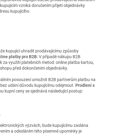
 kupujícím vzniká doručením přijetí objednávky
dresu kupujícího.
že kupující uhradit prodávajícímu způsoby
line platby pro B2B:
V případě nákupu B2B
 za využití platebních metod: online platba kartou,
e-shopu před dokončením objednávky.
duálním posouzení umožnit B2B partnerům platbu na
 a bez udání důvodu kupujícímu odejmout.
Prodlení s
ou kupní ceny se sjednává následující postup:
.
elektronických výzvách, bude kupujícímu zaslána
vením a odesláním této písemné upomínky je