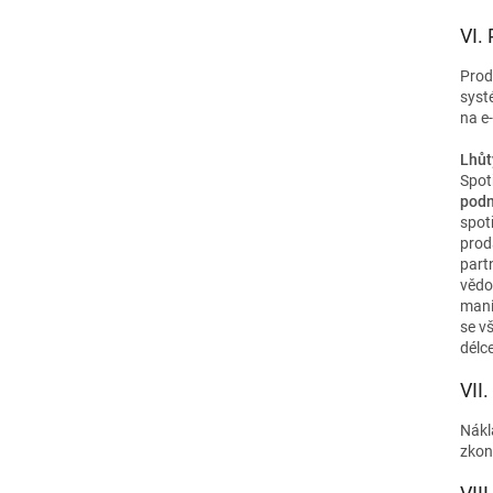
VI.
Prod
sys
na e
Lhůt
Spot
podn
spot
prod
part
vědo
mani
se v
délc
VII
Nákl
zkon