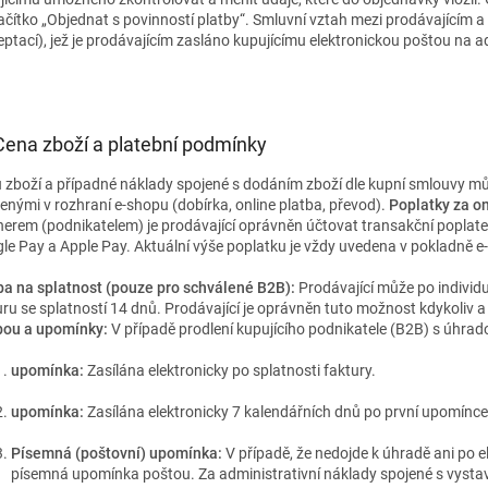
lačítko „Objednat s povinností platby“. Smluvní vztah mezi prodávajícím a
eptací), jež je prodávajícím zasláno kupujícímu elektronickou poštou na a
 Cena zboží a platební podmínky
 zboží a případné náklady spojené s dodáním zboží dle kupní smlouvy mů
enými v rozhraní e-shopu (dobírka, online platba, převod).
Poplatky za on
nerem (podnikatelem) je prodávající oprávněn účtovat transakční poplatek
le Pay a Apple Pay. Aktuální výše poplatku je vždy uvedena v pokladně 
ba na splatnost (pouze pro schválené B2B):
Prodávající může po indivi
uru se splatností 14 dnů. Prodávající je oprávněn tuto možnost kdykoliv
bou a upomínky:
V případě prodlení kupujícího podnikatele (B2B) s úhrad
upomínka:
Zasílána elektronicky po splatnosti faktury.
upomínka:
Zasílána elektronicky 7 kalendářních dnů po první upomínce
Písemná (poštovní) upomínka:
V případě, že nedojde k úhradě ani po 
písemná upomínka poštou. Za administrativní náklady spojené s vysta