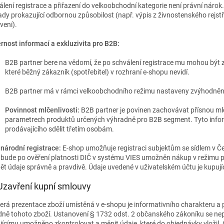
álení registrace a přiřazení do velkoobchodní kategorie není právní nárok.
ady prokazující odbornou způsobilost (např. výpis z živnostenského rejst
vení).
rnost informací a exkluzivita pro B2B:
B2B partner bere na vědomí, že po schválení registrace mu mohou být 
které běžný zákazník (spotřebitel) v rozhraní e-shopu nevidí.
B2B partner má v rámci velkoobchodního režimu nastaveny zvýhodněné
Povinnost mlčenlivosti:
B2B partner je povinen zachovávat přísnou mlč
parametrech produktů určených výhradně pro B2B segment. Tyto inf
prodávajícího sdělit třetím osobám.
národní registrace:
E-shop umožňuje registraci subjektům se sídlem v Č
bude po ověření platnosti DIČ v systému VIES umožněn nákup v režimu př
ět údaje správně a pravdivě. Údaje uvedené v uživatelském účtu je kupující
. Uzavření kupní smlouvy
erá prezentace zboží umístěná v e-shopu je informativního charakteru a 
dně tohoto zboží. Ustanovení § 1732 odst. 2 občanského zákoníku se nep
jícímu umožněno zkontrolovat a měnit údaje, kt
eré do objednávky vložil.