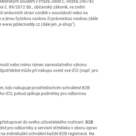
 Městským soudem v Praze, oddíl C, vložka 290742
na č. 89/2012 Sb., občanský zákoník, ve znění
i smluvních stran vzniklé v souvislosti nebo na
m a jinou fyzickou osobou
či právnickou osobou (dále
 www.jablecnedily.cz (dále jen „e-shop“).
činnosti nebo mimo rámec samostatného výkonu
Spotřebitel může při nákupu uvést své IČO (např. pro
en, kdo nakupuje prostřednictvím schválené B2B
ného IČO, pokud splňuje podmínky pro odbornou
 přistupovat do svého uživatelského rozhraní.
B2B
ně pro odborníky a servisní střediska v oboru oprav
 na individuální schválení každé B2B registrace. Na