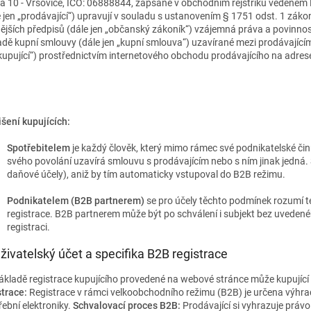
a 10 - Vršovice, IČO: 06888844, zapsané v obchodním rejstříku vedeném
e jen „prodávající“) upravují v souladu s ustanovením § 1751 odst. 1 záko
ějších předpisů
(dále jen „občanský zákoník“) vzájemná práva a povinnost
adě kupní smlouvy (dále jen „kupní smlouva“) uzavírané mezi prodávající
„kupující“) prostřednictvím internetového obchodu prodávajícího na adrese
išení kupujících:
Spotřebitelem
je každý člověk, který mimo rámec své podnikatelské 
svého povolání uzavírá smlouvu s prodávajícím nebo s ním jinak jedná. 
daňové účely), aniž by tím automaticky vstupoval do B2B režimu.
Podnikatelem (B2B partnerem)
se pro účely těchto podmínek rozumí t
registrace. B2B partnerem může být po schválení i subjekt bez uvede
registraci.
 Uživatelský účet a specifika B2B registrace
ákladě registrace kupujícího provedené na webové stránce může kupující
strace:
Registrace v rámci velkoobchodního režimu (B2B) je určena výhrad
řební elektroniky.
Schvalovací proces B2B:
Prodávající si vyhrazuje právo