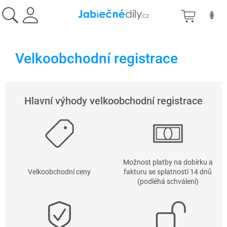
Přejít
NÁKU
na
obsah
KOŠÍK
Velkoobchodní registrace
Hlavní výhody velkoobchodní registrace
Možnost platby na dobírku a
Velkoobchodní ceny
fakturu se splatností 14 dnů
(podléhá schválení)