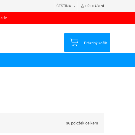
ČEŠTINA
PŘIHLÁŠENÍ
 zde.
NÁKUPNÍ
Prázdný košík
KOŠÍK
36
položek celkem