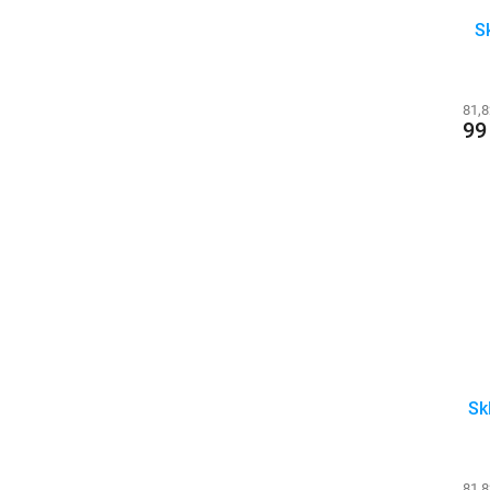
S
81,
99
Sk
81,