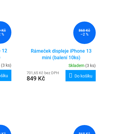
9 Kč
868 Kč
2 %
–2 %
e 12
Rámeček displeje iPhone 13
)
mini (balení 10ks)
m
(3 ks)
Skladem
(3 ks)
701,65 Kč bez DPH
ošíku
Do košíku
849 Kč
8 Kč