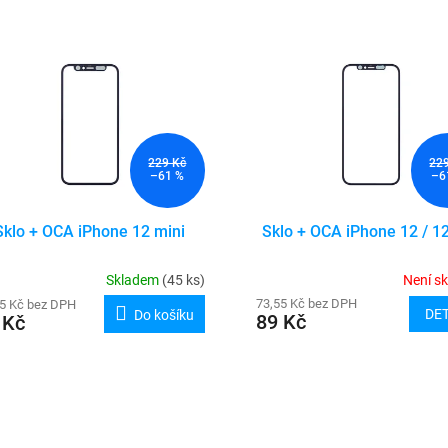
229 Kč
22
–61 %
–6
Sklo + OCA iPhone 12 mini
Sklo + OCA iPhone 12 / 1
Skladem
(45 ks)
Není s
73,55 Kč bez DPH
55 Kč bez DPH
DET
Do košíku
89 Kč
 Kč