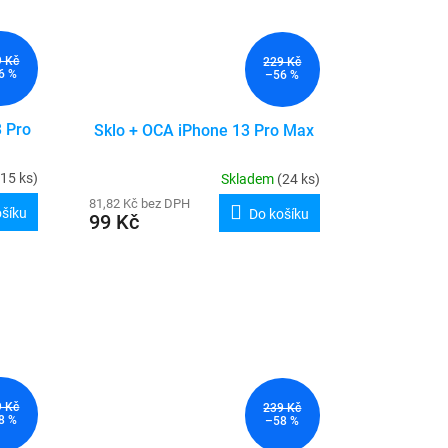
9 Kč
229 Kč
6 %
–56 %
3 Pro
Sklo + OCA iPhone 13 Pro Max
(15 ks)
Skladem
(24 ks)
81,82 Kč bez DPH
ošíku
Do košíku
99 Kč
9 Kč
239 Kč
8 %
–58 %