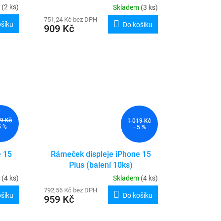
m
(2 ks)
Skladem
(3 ks)
751,24 Kč bez DPH
ošíku
Do košíku
909 Kč
19 Kč
1 019 Kč
5 %
–5 %
e 15
Rámeček displeje iPhone 15
Plus (balení 10ks)
m
(4 ks)
Skladem
(4 ks)
792,56 Kč bez DPH
ošíku
Do košíku
959 Kč