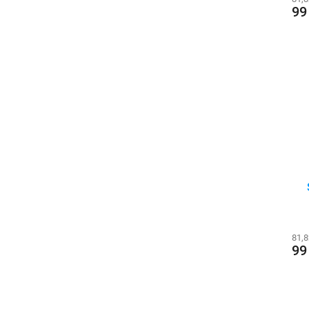
99
81,
99