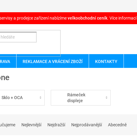
servisy a prodejce zařízení nabízíme
velkoobchodní ceník
. Více informací
RAVA
REKLAMACE A VRÁCENÍ ZBOŽÍ
KONTAKTY
one
Rámeček
Sklo + OCA
displeje
učujeme
Nejlevnější
Nejdražší
Nejprodávanější
Abecedně