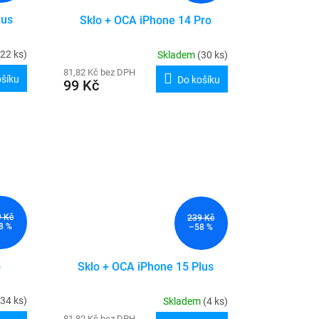
lus
Sklo + OCA iPhone 14 Pro
(22 ks)
Skladem
(30 ks)
81,82 Kč bez DPH
ošíku
Do košíku
99 Kč
9 Kč
239 Kč
8 %
–58 %
5
Sklo + OCA iPhone 15 Plus
(34 ks)
Skladem
(4 ks)
81,82 Kč bez DPH