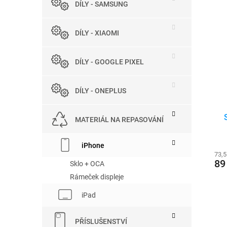
e
DÍLY - SAMSUNG
e
V
n
l
ý
í
p
DÍLY - XIAOMI
p
i
r
s
o
DÍLY - GOOGLE PIXEL
p
d
r
u
o
k
DÍLY - ONEPLUS
d
t
u
ů
MATERIÁL NA REPASOVÁNÍ
k
t
ů
iPhone
73,
89
Sklo + OCA
Rámeček displeje
iPad
PŘÍSLUŠENSTVÍ