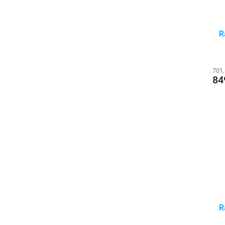
R
701
84
R