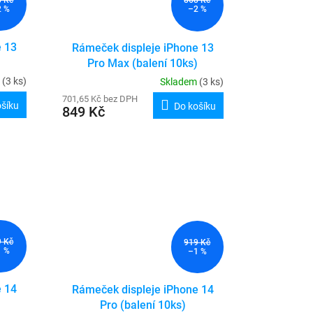
868 Kč
2 %
–2 %
e 13
Rámeček displeje iPhone 13
Pro Max (balení 10ks)
m
(3 ks)
Skladem
(3 ks)
701,65 Kč bez DPH
ošíku
Do košíku
849 Kč
9 Kč
919 Kč
1 %
–1 %
e 14
Rámeček displeje iPhone 14
Pro (balení 10ks)