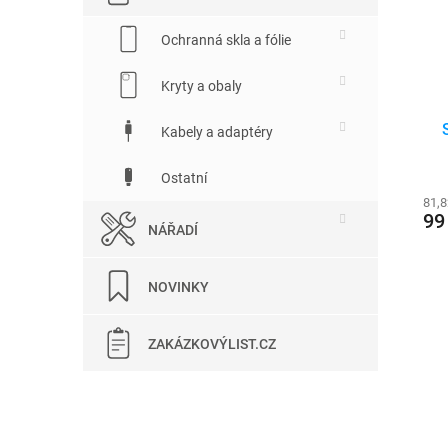
Ochranná skla a fólie
Kryty a obaly
Kabely a adaptéry
Ostatní
81,
99
NÁŘADÍ
NOVINKY
ZAKÁZKOVÝLIST.CZ