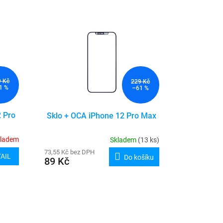
9 Kč
229 Kč
1 %
–61 %
2 Pro
Sklo + OCA iPhone 12 Pro Max
kladem
Skladem
(13 ks)
73,55 Kč bez DPH
AIL
Do košíku
89 Kč