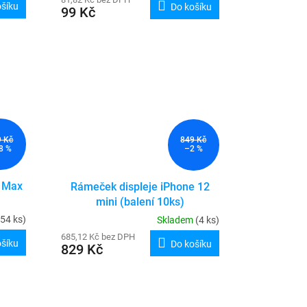
ošíku
Do košíku
99 Kč
9 Kč
849 Kč
8 %
–2 %
o Max
Rámeček displeje iPhone 12
mini (balení 10ks)
(54 ks)
Skladem
(4 ks)
685,12 Kč bez DPH
ošíku
Do košíku
829 Kč