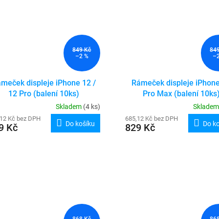
849 Kč
84
–2 %
–
meček displeje iPhone 12 /
Rámeček displeje iPhon
12 Pro (balení 10ks)
Pro Max (balení 10ks
Skladem
(4 ks)
Sklade
,12 Kč bez DPH
685,12 Kč bez DPH
Do košíku
Do k
9 Kč
829 Kč
868 Kč
86