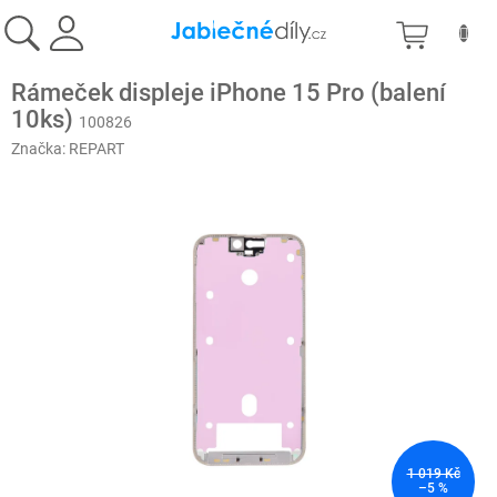
Přejít
NÁKU
na
obsah
KOŠÍK
Rámeček displeje iPhone 15 Pro (balení
10ks)
100826
Značka:
REPART
1 019 Kč
–5 %