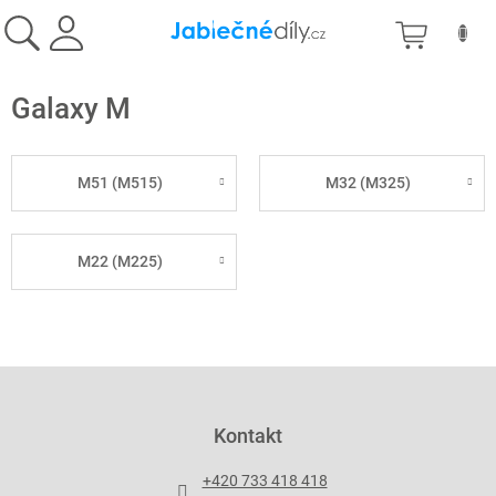
Přejít
NÁKU
na
obsah
KOŠÍK
Galaxy M
M51 (M515)
M32 (M325)
M22 (M225)
Z
á
p
Kontakt
a
t
+420 733 418 418