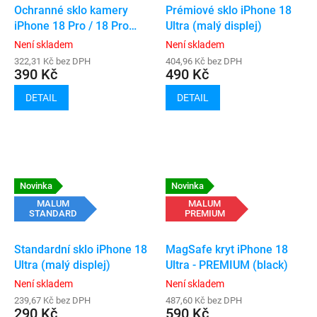
Ochranné sklo kamery
Prémiové sklo iPhone 18
iPhone 18 Pro / 18 Pro
Ultra (malý displej)
Max
Není skladem
Není skladem
322,31 Kč bez DPH
404,96 Kč bez DPH
390 Kč
490 Kč
DETAIL
DETAIL
Novinka
Novinka
MALUM
MALUM
STANDARD
PREMIUM
Standardní sklo iPhone 18
MagSafe kryt iPhone 18
Ultra (malý displej)
Ultra - PREMIUM (black)
Není skladem
Není skladem
239,67 Kč bez DPH
487,60 Kč bez DPH
290 Kč
590 Kč