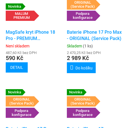
ORIGINAL
Novinka
(Service Pack)
MALUM
Podpora
PREMIUM
konfigurace
MagSafe kryt iPhone 18
Baterie iPhone 17 Pro Max
Pro - PREMIUM
- ORIGINAL (Service Pack)
(transparent)
Není skladem
Skladem
(1 ks)
487,60 Kč bez DPH
2 470,25 Kč bez DPH
590 Kč
2 989 Kč
DETAIL
Do košíku
Novinka
Novinka
ORIGINAL
ORIGINAL
(Service Pack)
(Service Pack)
Podpora
Podpora
konfigurace
konfigurace