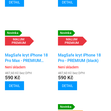
DETAIL
DETAIL
Novinka
Novinka
MALUM
MALUM
PREMIUM
PREMIUM
MagSafe kryt iPhone 18
MagSafe kryt iPhone 18
Pro Max - PREMIUM
Pro - PREMIUM (black)
(transparent)
Není skladem
Není skladem
487,60 Kč bez DPH
487,60 Kč bez DPH
590 Kč
590 Kč
DETAIL
DETAIL
Novinka