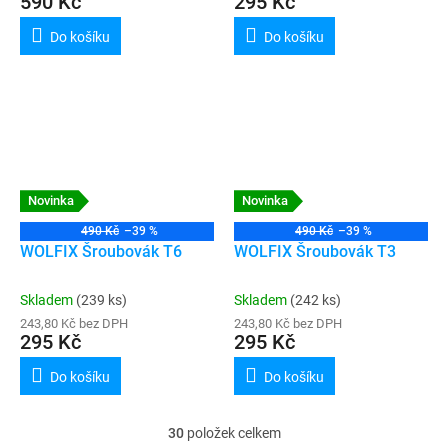
590 Kč
295 Kč
Do košíku
Do košíku
Novinka
Novinka
490 Kč
–39 %
490 Kč
–39 %
WOLFIX Šroubovák T6
WOLFIX Šroubovák T3
Skladem
(239 ks)
Skladem
(242 ks)
243,80 Kč bez DPH
243,80 Kč bez DPH
295 Kč
295 Kč
Do košíku
Do košíku
30
položek celkem
O