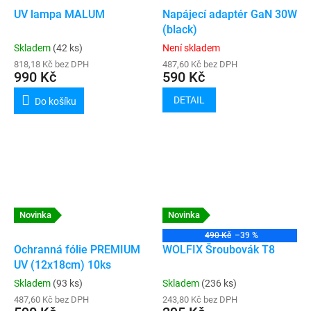
UV lampa MALUM
Napájecí adaptér GaN 30W
(black)
Skladem
(42 ks)
Není skladem
818,18 Kč bez DPH
487,60 Kč bez DPH
990 Kč
590 Kč
DETAIL
Do košíku
Novinka
Novinka
490 Kč
–39 %
Ochranná fólie PREMIUM
WOLFIX Šroubovák T8
UV (12x18cm) 10ks
Skladem
(93 ks)
Skladem
(236 ks)
487,60 Kč bez DPH
243,80 Kč bez DPH