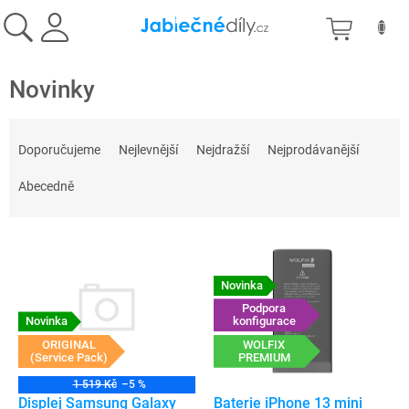
Přejít
NÁKU
na
obsah
KOŠÍK
Novinky
Ř
a
Doporučujeme
Nejlevnější
Nejdražší
Nejprodávanější
z
e
Abecedně
n
í
V
p
ý
r
p
o
Novinka
i
d
Podpora
s
konfigurace
Novinka
u
p
WOLFIX
k
ORIGINAL
PREMIUM
(Service Pack)
r
t
o
ů
1 519 Kč
–5 %
d
Baterie iPhone 13 mini
Displej Samsung Galaxy