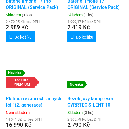
Baterie iPhone 17 Pro -
Baterie iPhone 17 -
ORIGINAL (Service Pack)
ORIGINAL (Service Pack)
Skladem
(1 ks)
Skladem
(1 ks)
2 470,25 Kč bez DPH
1 999,17 Kč bez DPH
2 989 Kč
2 419 Kč
Do košíku
Do košíku
Novinka
MALUM
PREMIUM
Novinka
Plotr na řezání ochranných
Bezolejový kompresor
fólií (2. generace)
CYRRTEC SILENT 10
Není skladem
Skladem
(3 ks)
14 041,32 Kč bez DPH
2 305,79 Kč bez DPH
16 990 Kč
2 790 Kč