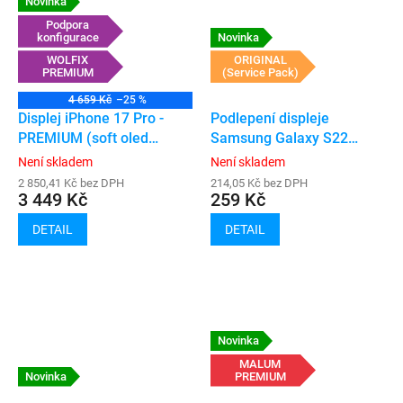
Novinka
Podpora
konfigurace
Novinka
WOLFIX
ORIGINAL
PREMIUM
(Service Pack)
4 659 Kč
–25 %
Displej iPhone 17 Pro -
Podlepení displeje
PREMIUM (soft oled
Samsung Galaxy S22
120hz, podpora
(S901)
Není skladem
Není skladem
konfigurace)
2 850,41 Kč bez DPH
214,05 Kč bez DPH
3 449 Kč
259 Kč
DETAIL
DETAIL
Novinka
MALUM
Novinka
PREMIUM