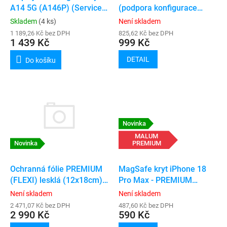
u
(podpora konfigurace
A14 5G (A146P) (Service
k
„genuine“)
Pack) (Black)
Není skladem
Skladem
(4 ks)
t
825,62 Kč bez DPH
1 189,26 Kč bez DPH
ů
999 Kč
1 439 Kč
DETAIL
Do košíku
Novinka
MALUM
PREMIUM
Novinka
MagSafe kryt iPhone 18
Ochranná fólie PREMIUM
Pro Max - PREMIUM
(FLEXI) lesklá (12x18cm)
(black)
50ks
Není skladem
Není skladem
487,60 Kč bez DPH
2 471,07 Kč bez DPH
590 Kč
2 990 Kč