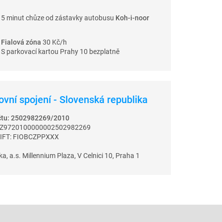
5 minut chůze od zástavky autobusu
Koh-i-noor
Fialová zóna
30 Kč/h
S parkovací kartou Prahy 10 bezplatně
vní spojení - Slovenská republika
účtu: 2502982269/2010
CZ9720100000002502982269
IFT: FIOBCZPPXXX
a, a.s. Millennium Plaza, V Celnici 10, Praha 1