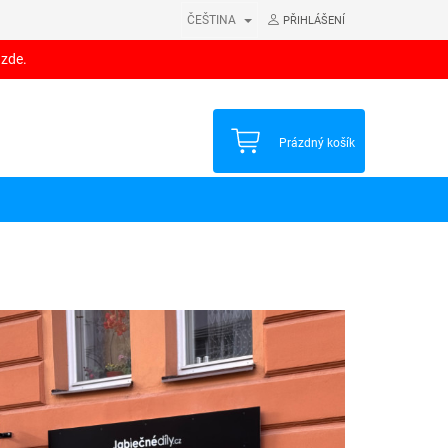
ČEŠTINA
PŘIHLÁŠENÍ
 zde.
NÁKUPNÍ
Prázdný košík
KOŠÍK