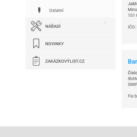
Jable
Mins
Ostatní
101 
NÁŘADÍ
IČO:
NOVINKY
Ban
ZAKÁZKOVÝLIST.CZ
Čísl
IBA
SWI
Fio b
Z
á