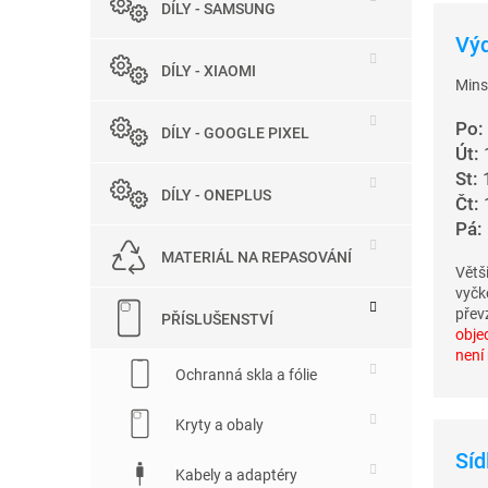
DÍLY - SAMSUNG
e
l
Výd
DÍLY - XIAOMI
Mins
Po:
DÍLY - GOOGLE PIXEL
Út:
St:
1
DÍLY - ONEPLUS
Čt:
Pá:
MATERIÁL NA REPASOVÁNÍ
Větš
vyčke
přev
PŘÍSLUŠENSTVÍ
obje
není
Ochranná skla a fólie
Kryty a obaly
Síd
Kabely a adaptéry