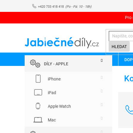
Přejít
+420 733 418 418
na
obsah
Pro 
HLEDAT
P
Přeskočit
DOP
kategorie
o
DÍLY - APPLE
s
Ko
t
iPhone
r
a
iPad
n
n
Apple Watch
í
p
Mac
a
n