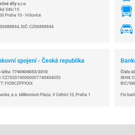
čné díly s.r.o.
ká 546/15
00 Praha 10 - Vršovice
 06888844, DIČ: CZ06888844
kovní spojení - Česká republika
Banko
o účtu: 7740404053/2010
Číslo 
N: CZ7020100000007740404053
IBAN: 
FT: FIOBCZPPXXX
BIC/SW
anka, a.s. Millennium Plaza, V Celnici 10, Praha 1
Fio bank