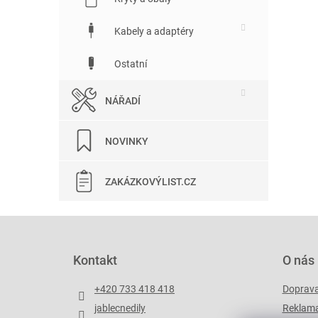
Kabely a adaptéry
Ostatní
NÁŘADÍ
NOVINKY
ZAKÁZKOVÝLIST.CZ
Z
á
p
Kontakt
O nás
a
t
+420 733 418 418
Doprav
í
jablecnedily
Reklama