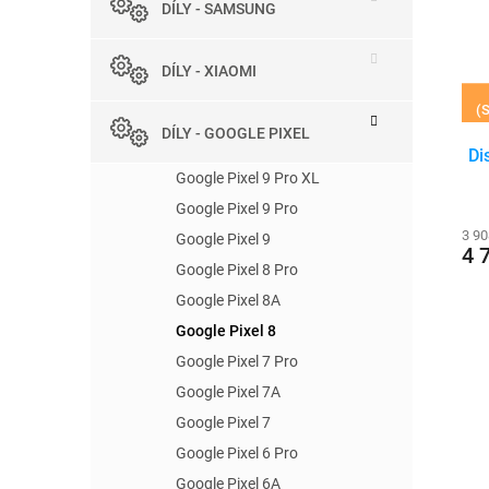
r
DÍLY - SAMSUNG
e
s
o
l
p
d
r
u
DÍLY - XIAOMI
o
k
(S
d
t
DÍLY - GOOGLE PIXEL
u
ů
Di
k
Google Pixel 9 Pro XL
t
Google Pixel 9 Pro
ů
3 90
Google Pixel 9
4 
Google Pixel 8 Pro
Google Pixel 8A
Google Pixel 8
Google Pixel 7 Pro
Google Pixel 7A
Google Pixel 7
Google Pixel 6 Pro
Google Pixel 6A