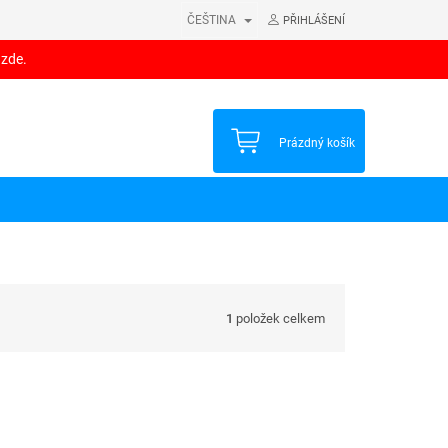
ČEŠTINA
PŘIHLÁŠENÍ
 zde.
NÁKUPNÍ
Prázdný košík
KOŠÍK
1
položek celkem