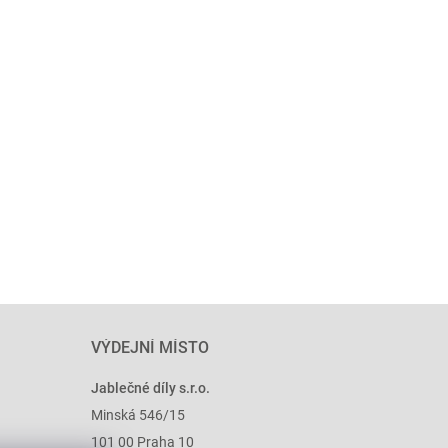
VÝDEJNÍ MÍSTO
Jablečné díly s.r.o.
Minská 546/15
101 00 Praha 10