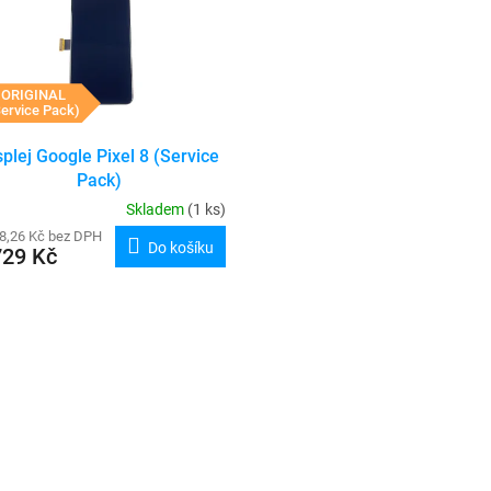
ORIGINAL
ervice Pack)
splej Google Pixel 8 (Service
Pack)
Skladem
(1 ks)
8,26 Kč bez DPH
Do košíku
729 Kč
O
v
l
á
d
a
c
í
p