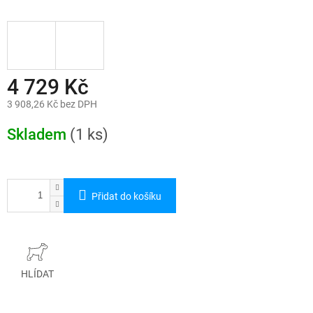
4 729 Kč
3 908,26 Kč bez DPH
Měrná
cena:
Skladem
(1 ks)
Přidat do košíku
HLÍDAT