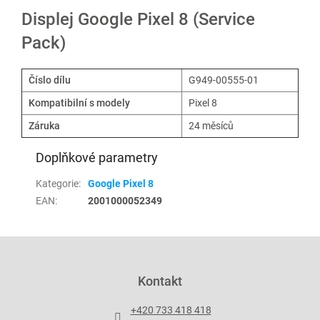
Displej Google Pixel 8 (Service
Pack)
Číslo dílu
G949-00555-01
Kompatibilní s modely
Pixel 8
Záruka
24 měsíců
Doplňkové parametry
Kategorie
:
Google Pixel 8
EAN
:
2001000052349
Z
á
p
Kontakt
a
t
+420 733 418 418