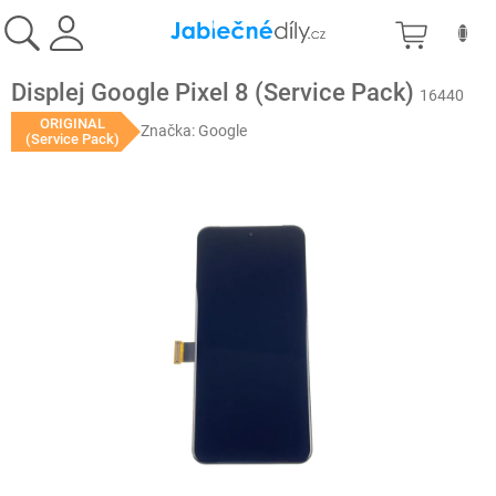
Přejít
NÁKU
na
obsah
KOŠÍK
Displej Google Pixel 8 (Service Pack)
16440
ORIGINAL
Značka:
Google
(Service Pack)