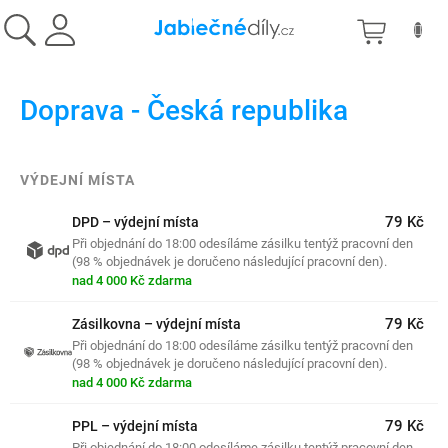
Přejít
NÁKU
na
obsah
KOŠÍK
Doprava - Česká republika
VÝDEJNÍ MÍSTA
79 Kč
DPD – výdejní místa
Při objednání do 18:00 odesíláme zásilku tentýž pracovní den
(98 % objednávek je doručeno následující pracovní den).
nad 4 000 Kč zdarma
79 Kč
Zásilkovna – výdejní místa
Při objednání do 18:00 odesíláme zásilku tentýž pracovní den
(98 % objednávek je doručeno následující pracovní den).
nad 4 000 Kč zdarma
79 Kč
PPL – výdejní místa
Při objednání do 18:00 odesíláme zásilku tentýž pracovní den