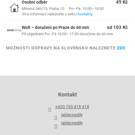
49 Kč
Osobní odběr
Minská 546/15, Praha 10 · Po–Pá: 10:00–18:00
Více informací naleznete v sekci
kontakty
.
od 103 Kč
Wolt – doručení po Praze do 60 min
Při objednání Po–Pá 10:00–17:30 doručíme do 60 min.
MOŽNOSTI DOPRAVY NA SLOVENSKO NALEZNETE
ZDE
.
Z
á
p
Kontakt
a
t
+420 733 418 418
í
jablecnedily
jablecnedily