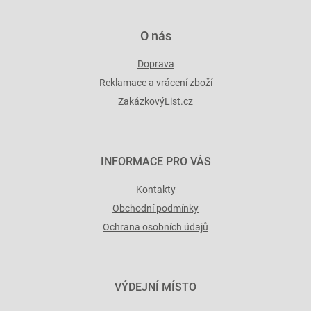
p
i
O nás
s
u
Doprava
Reklamace a vrácení zboží
ZakázkovýList.cz
INFORMACE PRO VÁS
Kontakty
Obchodní podmínky
Ochrana osobních údajů
VÝDEJNÍ MÍSTO