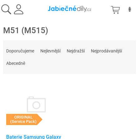
Přejít
NÁKU
na
obsah
KOŠÍK
M51 (M515)
Ř
a
Doporučujeme
Nejlevnější
Nejdražší
Nejprodávanější
z
e
Abecedně
n
í
V
p
ý
r
p
o
i
d
s
u
p
k
ORIGINAL
(Service Pack)
r
t
o
ů
d
Baterie Samsung Galaxy