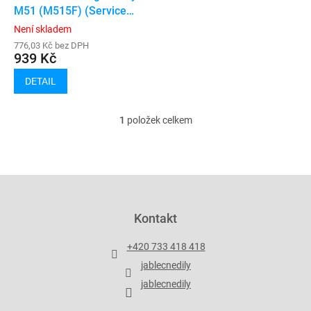
u
M51 (M515F) (Service
k
Pack)
Není skladem
t
776,03 Kč bez DPH
ů
939 Kč
DETAIL
1
položek celkem
O
v
l
á
d
Z
a
á
c
p
Kontakt
í
a
p
t
r
+420 733 418 418
í
v
jablecnedily
k
y
jablecnedily
v
ý