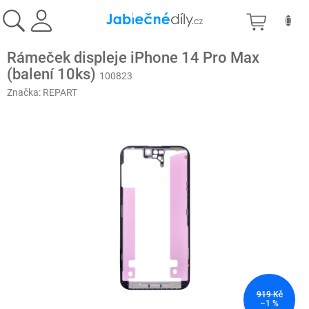
Přejít
NÁKU
na
obsah
KOŠÍK
Rámeček displeje iPhone 14 Pro Max
(balení 10ks)
100823
Značka:
REPART
919 Kč
–1 %