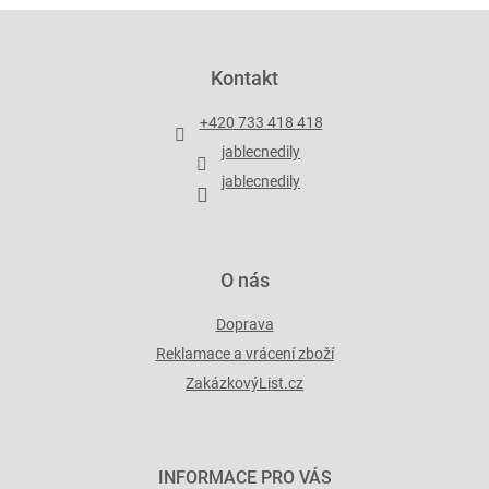
Z
á
p
Kontakt
a
t
+420 733 418 418
í
jablecnedily
jablecnedily
O nás
Doprava
Reklamace a vrácení zboží
ZakázkovýList.cz
INFORMACE PRO VÁS