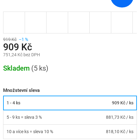
919 Kč
–1 %
909 Kč
751,24 Kč bez DPH
Měrná
cena:
Skladem
(5 ks)
Množstevní sleva
1 - 4 ks
909 Kč
/ ks
5 - 9 ks = sleva 3 %
881,73 Kč
/ ks
10 a více ks = sleva 10 %
818,10 Kč
/ ks