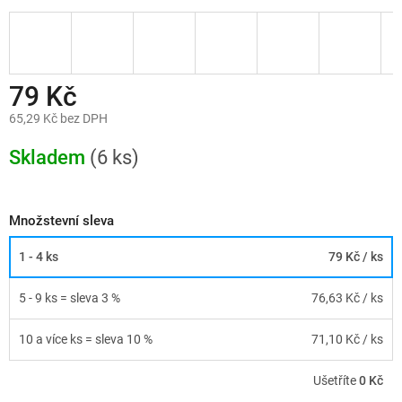
79 Kč
65,29 Kč bez DPH
Měrná
cena:
Skladem
(6 ks)
Množstevní sleva
1 - 4 ks
79 Kč
/ ks
5 - 9 ks = sleva 3 %
76,63 Kč
/ ks
10 a více ks = sleva 10 %
71,10 Kč
/ ks
Ušetříte
0 Kč