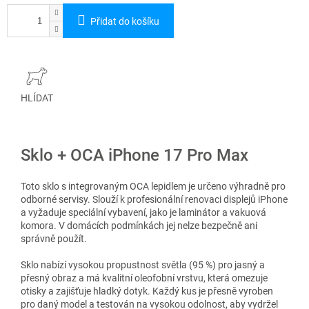
Přidat do košíku
HLÍDAT
Sklo + OCA iPhone 17 Pro Max
Toto sklo s integrovaným OCA lepidlem je určeno výhradně pro
odborné servisy. Slouží k profesionální renovaci displejů iPhone
a vyžaduje speciální vybavení, jako je laminátor a vakuová
komora. V domácích podmínkách jej nelze bezpečně ani
správně použít.
Sklo nabízí vysokou propustnost světla (95 %) pro jasný a
přesný obraz a má kvalitní oleofobní vrstvu, která omezuje
otisky a zajišťuje hladký dotyk. Každý kus je přesně vyroben
pro daný model a testován na vysokou odolnost, aby vydržel