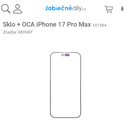
Přejít
NÁKU
na
obsah
KOŠÍK
Sklo + OCA iPhone 17 Pro Max
101364
Značka:
REPART