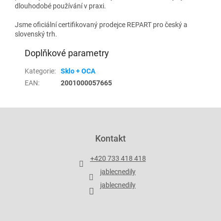
dlouhodobé používání v praxi.
Jsme oficiální certifikovaný prodejce REPART pro český a
slovenský trh.
Doplňkové parametry
Kategorie
:
Sklo + OCA
EAN
:
2001000057665
Z
á
p
Kontakt
a
t
+420 733 418 418
í
jablecnedily
jablecnedily