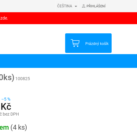
ČEŠTINA
PŘIHLÁŠENÍ
 zde.
NÁKUPNÍ
Prázdný košík
KOŠÍK
0ks)
100825
–5 %
 Kč
č bez DPH
dem
(4 ks)