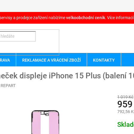
servisy a prodejce zařízení nabízíme
velkoobchodní ceník
. Více informací
RAVA
REKLAMACE A VRÁCENÍ ZBOŽÍ
KONTAKTY
ček displeje iPhone 15 Plus (balení 1
:
REPART
1 019 Kč
959
792,56 K
Měrná
Skla
cena: