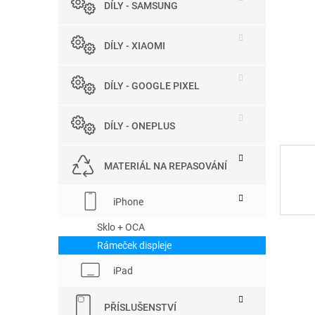
DÍLY - SAMSUNG
e
l
DÍLY - XIAOMI
DÍLY - GOOGLE PIXEL
DÍLY - ONEPLUS
MATERIÁL NA REPASOVÁNÍ
iPhone
Sklo + OCA
Rámeček displeje
iPad
PŘÍSLUŠENSTVÍ