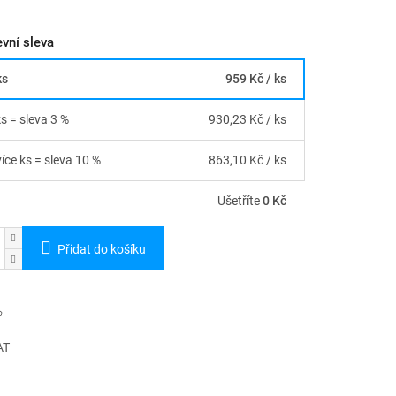
vní sleva
ks
959 Kč
/ ks
ks = sleva 3 %
930,23 Kč
/ ks
více ks = sleva 10 %
863,10 Kč
/ ks
Ušetříte
0 Kč
Přidat do košíku
AT