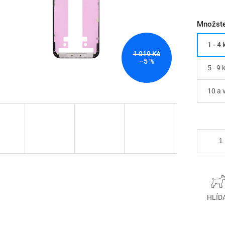
Množste
1 - 4 
1 019 Kč
–5 %
5 - 9 
10 a 
HLÍD