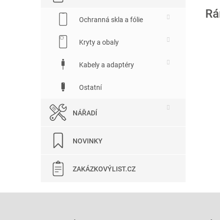
Rá
Ochranná skla a fólie
Kryty a obaly
Kabely a adaptéry
Ostatní
NÁŘADÍ
NOVINKY
ZAKÁZKOVÝLIST.CZ
Z
á
p