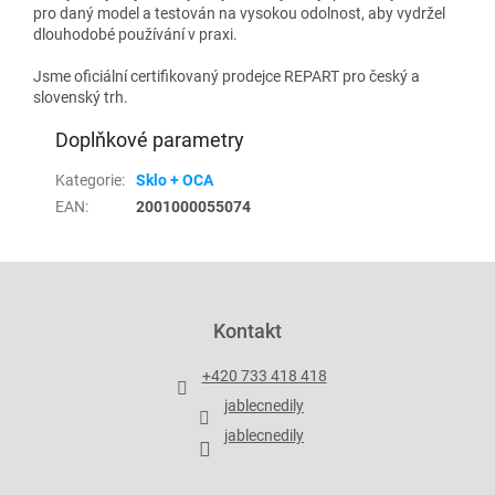
pro daný model a testován na vysokou odolnost, aby vydržel
dlouhodobé používání v praxi.
Jsme oficiální certifikovaný prodejce REPART pro český a
slovenský trh.
Doplňkové parametry
Kategorie
:
Sklo + OCA
EAN
:
2001000055074
Z
á
p
Kontakt
a
t
+420 733 418 418
í
jablecnedily
jablecnedily