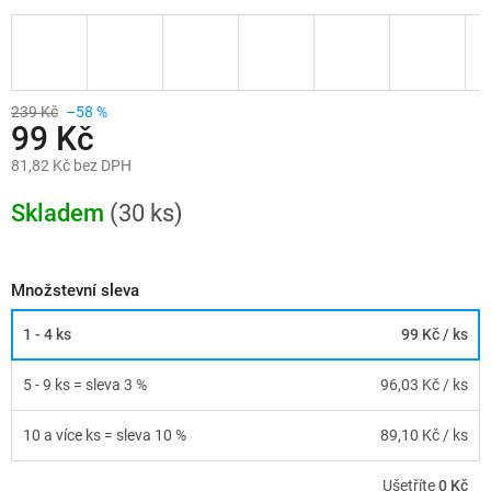
239 Kč
–58 %
99 Kč
81,82 Kč bez DPH
Měrná
cena:
Skladem
(30 ks)
Množstevní sleva
1 - 4 ks
99 Kč
/ ks
5 - 9 ks = sleva 3 %
96,03 Kč
/ ks
10 a více ks = sleva 10 %
89,10 Kč
/ ks
Ušetříte
0 Kč