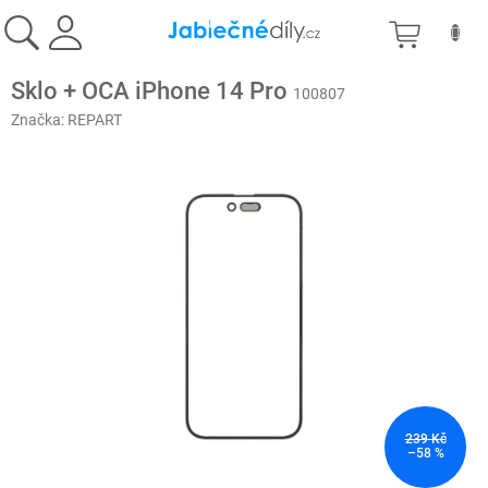
Přejít
NÁKU
na
obsah
KOŠÍK
Sklo + OCA iPhone 14 Pro
100807
Značka:
REPART
239 Kč
–58 %