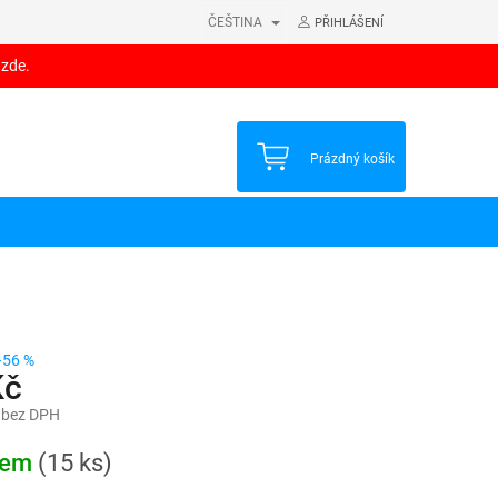
ČEŠTINA
PŘIHLÁŠENÍ
 zde.
NÁKUPNÍ
Prázdný košík
KOŠÍK
–56 %
Kč
 bez DPH
dem
(15 ks)