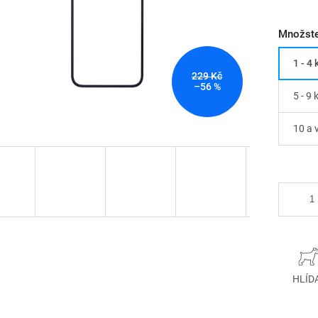
Množste
1 - 4 
229 Kč
–56 %
5 - 9 
10 a 
HLÍD