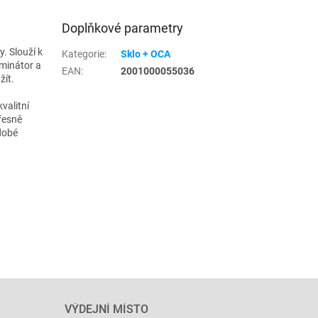
Doplňkové parametry
. Slouží k
Kategorie
:
Sklo + OCA
aminátor a
EAN
:
2001000055036
žít.
valitní
přesně
dobé
VÝDEJNÍ MÍSTO