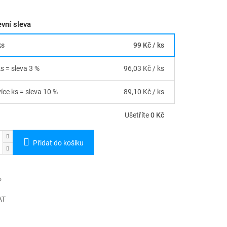
vní sleva
ks
99 Kč
/ ks
ks = sleva 3 %
96,03 Kč
/ ks
více ks = sleva 10 %
89,10 Kč
/ ks
Ušetříte
0 Kč
Přidat do košíku
AT