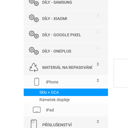
DÍLY - SAMSUNG
e
l
DÍLY - XIAOMI
DÍLY - GOOGLE PIXEL
DÍLY - ONEPLUS
MATERIÁL NA REPASOVÁNÍ
iPhone
Sklo + OCA
Rámeček displeje
iPad
PŘÍSLUŠENSTVÍ