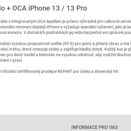
lo + OCA iPhone 13 / 13 Pro
 sklo s integrovaným OCA lepidlem je určeno výhradně pro odborné servisy
esionální renovaci displejů iPhone a vyžaduje speciální vybavení, jako je l
ová komora. V domácích podmínkách jej nelze bezpečně ani správně pou
 nabízí vysokou propustnost světla (95 %) pro jasný a přesný obraz a má k
fobní vrstvu, která omezuje otisky a zajišťuje hladký dotyk. Každý kus je 
ben pro daný model a testován na vysokou odolnost, aby vydržel dlouho
vání v praxi.
 oficiální certifikovaný prodejce REPART pro český a slovenský trh.
INFORMACE PRO VÁS