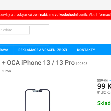
servisy a prodejce zařízení nabízíme
velkoobchodní ceník
. Více informací
RAVA
REKLAMACE A VRÁCENÍ ZBOŽÍ
KONTAKTY
 + OCA iPhone 13 / 13 Pro
100803
:
REPART
229 Kč
99 
81,82 Kč
Měrná
Skla
cena: