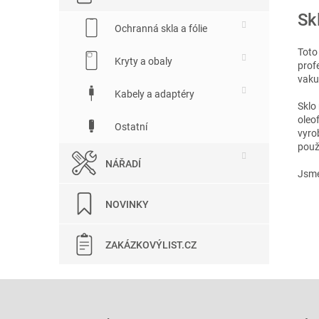
Sk
Ochranná skla a fólie
Toto
Kryty a obaly
prof
vaku
Kabely a adaptéry
Sklo
oleo
Ostatní
vyro
použí
NÁŘADÍ
Jsme
NOVINKY
ZAKÁZKOVÝLIST.CZ
Z
á
p