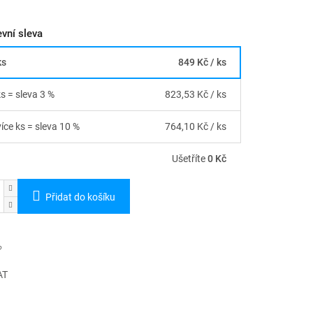
vní sleva
ks
849 Kč
/ ks
ks = sleva 3 %
823,53 Kč
/ ks
více ks = sleva 10 %
764,10 Kč
/ ks
Ušetříte
0 Kč
Přidat do košíku
AT