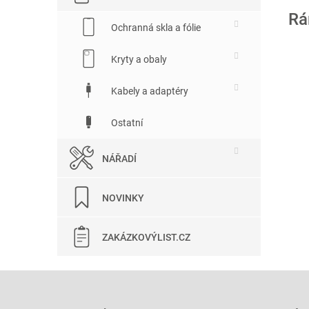
Rá
Ochranná skla a fólie
Kryty a obaly
Kabely a adaptéry
Ostatní
NÁŘADÍ
NOVINKY
ZAKÁZKOVÝLIST.CZ
Z
á
p