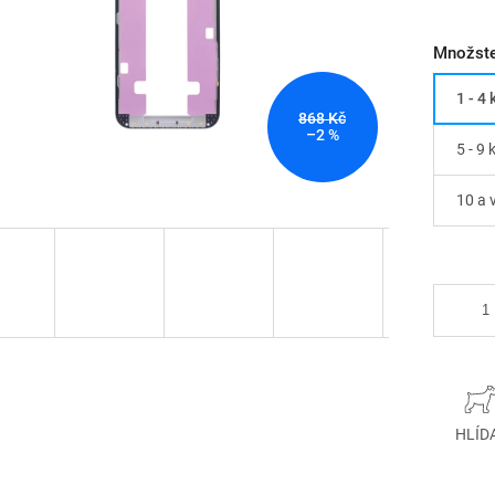
Množste
1 - 4 
868 Kč
–2 %
5 - 9 
10 a 
HLÍD