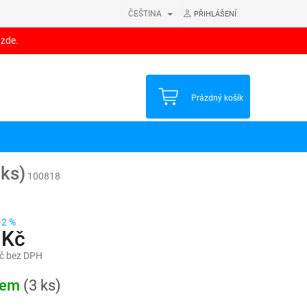
ČEŠTINA
PŘIHLÁŠENÍ
 zde.
NÁKUPNÍ
Prázdný košík
KOŠÍK
0ks)
100818
–2 %
 Kč
č bez DPH
dem
(3 ks)