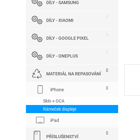
DÍLY - SAMSUNG
e
l
DÍLY - XIAOMI
DÍLY - GOOGLE PIXEL
DÍLY - ONEPLUS
MATERIÁL NA REPASOVÁNÍ
iPhone
Sklo + OCA
Rámeček displeje
iPad
PŘÍSLUŠENSTVÍ