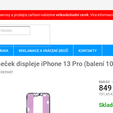
servisy a prodejce zařízení nabízíme
velkoobchodní ceník
. Více informací
RAVA
REKLAMACE A VRÁCENÍ ZBOŽÍ
KONTAKTY
ček displeje iPhone 13 Pro (balení 1
:
REPART
868 Kč
849
701,65 K
Měrná
Skla
cena: