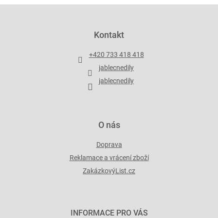
Z
á
p
Kontakt
a
t
+420 733 418 418
í
jablecnedily
jablecnedily
O nás
Doprava
Reklamace a vrácení zboží
ZakázkovýList.cz
INFORMACE PRO VÁS