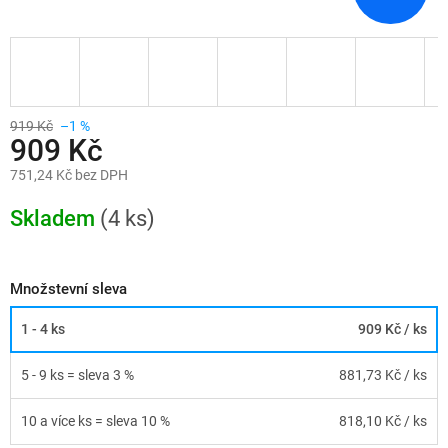
919 Kč
–1 %
909 Kč
751,24 Kč bez DPH
Měrná
cena:
Skladem
(4 ks)
Množstevní sleva
1 - 4 ks
909 Kč
/ ks
5 - 9 ks = sleva 3 %
881,73 Kč
/ ks
10 a více ks = sleva 10 %
818,10 Kč
/ ks