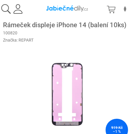
Přejít
NÁKU
na
obsah
KOŠÍK
Rámeček displeje iPhone 14 (balení 10ks)
100820
Značka:
REPART
919 Kč
–1 %