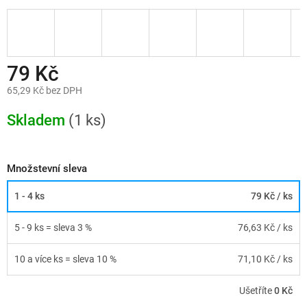
79 Kč
65,29 Kč bez DPH
Měrná
cena:
Skladem
(1 ks)
Množstevní sleva
1 - 4 ks
79 Kč
/ ks
5 - 9 ks = sleva 3 %
76,63 Kč
/ ks
10 a více ks = sleva 10 %
71,10 Kč
/ ks
Ušetříte
0 Kč