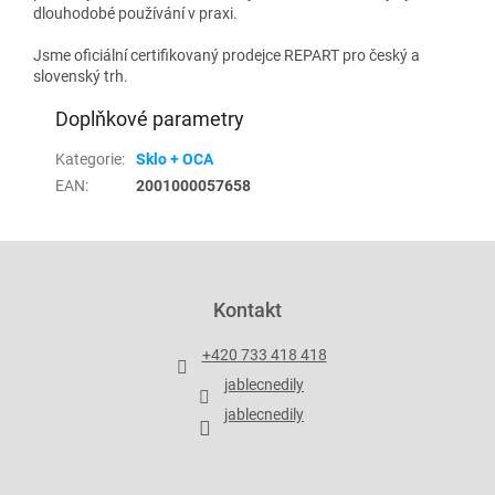
dlouhodobé používání v praxi.
Jsme oficiální certifikovaný prodejce REPART pro český a
slovenský trh.
Doplňkové parametry
Kategorie
:
Sklo + OCA
EAN
:
2001000057658
Z
á
p
Kontakt
a
t
+420 733 418 418
í
jablecnedily
jablecnedily