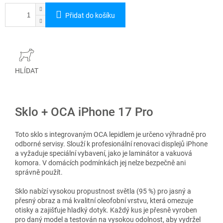
Přidat do košíku
HLÍDAT
Sklo + OCA iPhone 17 Pro
Toto sklo s integrovaným OCA lepidlem je určeno výhradně pro
odborné servisy. Slouží k profesionální renovaci displejů iPhone
a vyžaduje speciální vybavení, jako je laminátor a vakuová
komora. V domácích podmínkách jej nelze bezpečně ani
správně použít.
Sklo nabízí vysokou propustnost světla (95 %) pro jasný a
přesný obraz a má kvalitní oleofobní vrstvu, která omezuje
otisky a zajišťuje hladký dotyk. Každý kus je přesně vyroben
pro daný model a testován na vysokou odolnost, aby vydržel