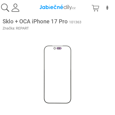
Přejít
NÁKU
na
obsah
KOŠÍK
Sklo + OCA iPhone 17 Pro
101363
Značka:
REPART