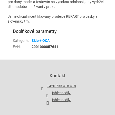
pro daný model a testován na vysokou odolnost, aby vydržel
dlouhodobé používání v praxi.
Jsme oficiální certifikovaný prodejce REPART pro český a
slovenský trh.
Doplňkové parametry
Kategorie
:
Sklo + OCA
EAN
:
2001000057641
Z
á
p
Kontakt
a
t
+420 733 418 418
í
jablecnedily
jablecnedily