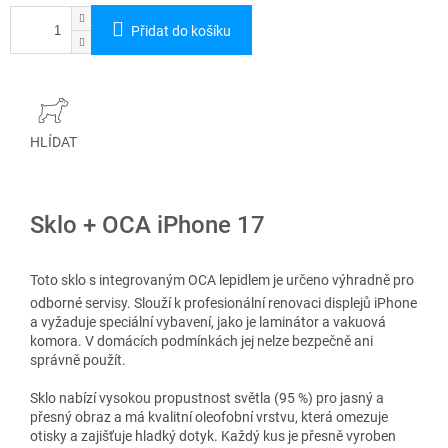
Přidat do košíku
HLÍDAT
Sklo + OCA iPhone 17
Toto sklo s integrovaným OCA lepidlem je určeno výhradně pro
odborné servisy. Slouží k profesionální renovaci displejů iPhone
a vyžaduje speciální vybavení, jako je laminátor a vakuová
komora. V domácích podmínkách jej nelze bezpečně ani
správně použít.
Sklo nabízí vysokou propustnost světla (95 %) pro jasný a
přesný obraz a má kvalitní oleofobní vrstvu, která omezuje
otisky a zajišťuje hladký dotyk. Každý kus je přesně vyroben