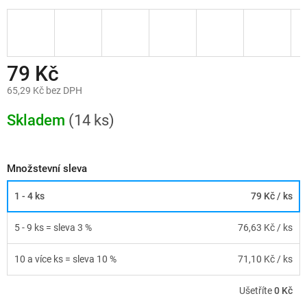
79 Kč
65,29 Kč bez DPH
Měrná
cena:
Skladem
(14 ks)
Množstevní sleva
1 - 4 ks
79 Kč
/ ks
5 - 9 ks = sleva 3 %
76,63 Kč
/ ks
10 a více ks = sleva 10 %
71,10 Kč
/ ks
Ušetříte
0 Kč