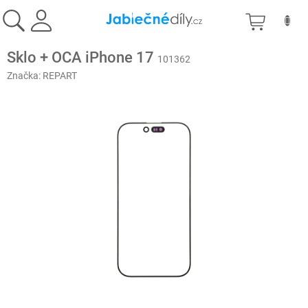
Přejít
NÁKU
na
obsah
KOŠÍK
Sklo + OCA iPhone 17
101362
Značka:
REPART