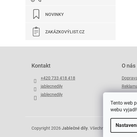
NOVINKY
ZAKÁZKOVÝLIST.CZ
Z
á
p
Kontakt
O nás
a
t
+420 733 418 418
Doprav
í
jablecnedily
Reklama
jablecnedily
Zakázko
Tento web p
webu vyjadřu
Nastaven
Copyright 2026
Jablečné díly
. Všechna práva vyhrazen