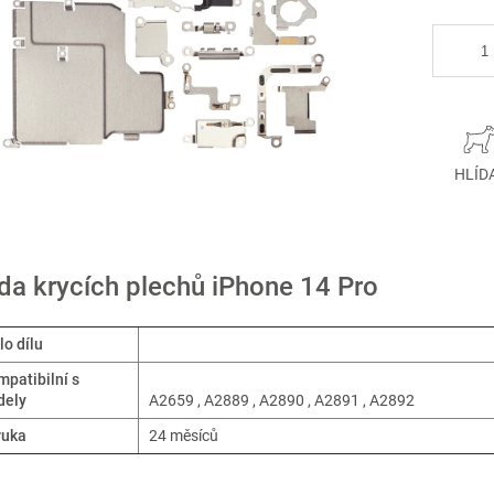
HLÍD
da krycích plechů iPhone 14 Pro
lo dílu
patibilní s
dely
A2659 , A2889 , A2890 , A2891 , A2892
ruka
24 měsíců