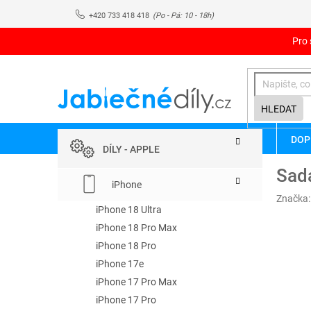
Přejít
+420 733 418 418
na
obsah
Pro 
HLEDAT
P
Přeskočit
DOP
kategorie
o
DÍLY - APPLE
s
Sada
t
iPhone
r
Značka
a
iPhone 18 Ultra
n
iPhone 18 Pro Max
n
iPhone 18 Pro
í
iPhone 17e
p
iPhone 17 Pro Max
a
iPhone 17 Pro
n