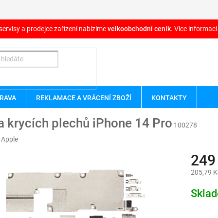
servisy a prodejce zařízení nabízíme
velkoobchodní ceník
. Více informací
RAVA
REKLAMACE A VRÁCENÍ ZBOŽÍ
KONTAKTY
 krycích plechů iPhone 14 Pro
100278
:
Apple
249
205,79 K
Měrná
Skla
cena: