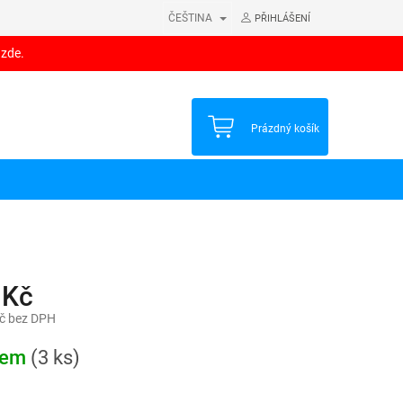
ČEŠTINA
PŘIHLÁŠENÍ
 zde.
NÁKUPNÍ
Prázdný košík
KOŠÍK
 Kč
č bez DPH
dem
(3 ks)