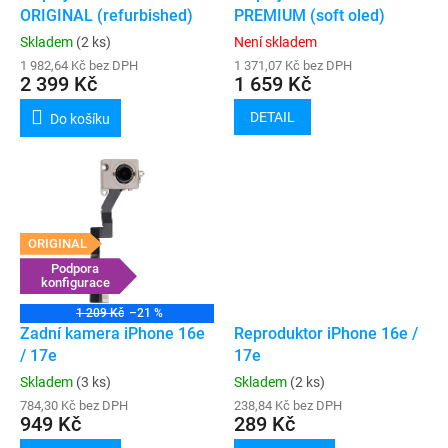
u
ORIGINAL (refurbished)
PREMIUM (soft oled)
k
Skladem
(2 ks)
Není skladem
t
1 982,64 Kč bez DPH
1 371,07 Kč bez DPH
ů
2 399 Kč
1 659 Kč
DETAIL
Do košíku
ORIGINAL
Podpora
konfigurace
1 209 Kč
–21 %
Zadní kamera iPhone 16e
Reproduktor iPhone 16e /
/ 17e
17e
Skladem
(3 ks)
Skladem
(2 ks)
784,30 Kč bez DPH
238,84 Kč bez DPH
949 Kč
289 Kč