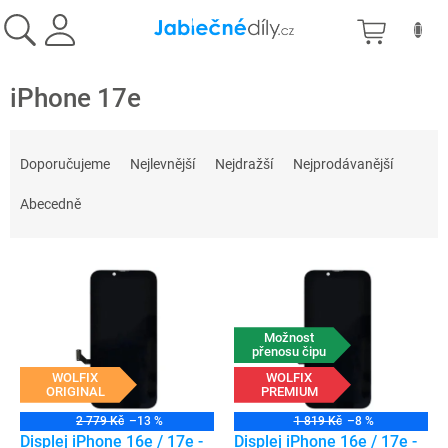
Přejít
NÁKU
na
obsah
KOŠÍK
iPhone 17e
Ř
a
Doporučujeme
Nejlevnější
Nejdražší
Nejprodávanější
z
e
Abecedně
n
í
V
p
ý
r
p
o
i
d
Možnost
s
přenosu čipu
u
p
WOLFIX
WOLFIX
k
ORIGINAL
PREMIUM
r
t
o
ů
2 779 Kč
–13 %
1 819 Kč
–8 %
d
Displej iPhone 16e / 17e -
Displej iPhone 16e / 17e -