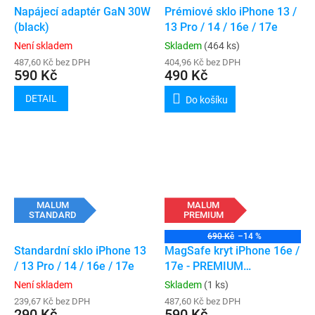
Napájecí adaptér GaN 30W
Prémiové sklo iPhone 13 /
(black)
13 Pro / 14 / 16e / 17e
Není skladem
Skladem
(464 ks)
487,60 Kč bez DPH
404,96 Kč bez DPH
590 Kč
490 Kč
DETAIL
Do košíku
MALUM
MALUM
STANDARD
PREMIUM
690 Kč
–14 %
Standardní sklo iPhone 13
MagSafe kryt iPhone 16e /
/ 13 Pro / 14 / 16e / 17e
17e - PREMIUM
(transparent)
Není skladem
Skladem
(1 ks)
239,67 Kč bez DPH
487,60 Kč bez DPH
290 Kč
590 Kč