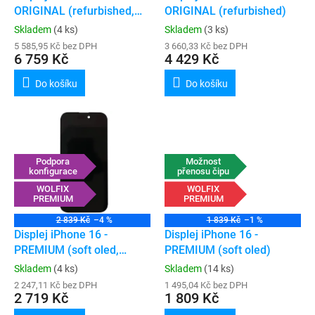
u
ORIGINAL (refurbished,
ORIGINAL (refurbished)
k
podpora konfigurace)
Skladem
(4 ks)
Skladem
(3 ks)
t
5 585,95 Kč bez DPH
3 660,33 Kč bez DPH
ů
6 759 Kč
4 429 Kč
Do košíku
Do košíku
Podpora
Možnost
konfigurace
přenosu čipu
WOLFIX
WOLFIX
PREMIUM
PREMIUM
2 839 Kč
–4 %
1 839 Kč
–1 %
Displej iPhone 16 -
Displej iPhone 16 -
PREMIUM (soft oled,
PREMIUM (soft oled)
podpora konfigurace)
Skladem
(4 ks)
Skladem
(14 ks)
2 247,11 Kč bez DPH
1 495,04 Kč bez DPH
2 719 Kč
1 809 Kč