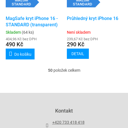
MALUM
MALUM
STANDARD
STANDARD
MagSafe kryt iPhone 16 -
Průhledný kryt iPhone 16
STANDARD (transparent)
Skladem
(64 ks)
Není skladem
404,96 Kč bez DPH
239,67 Kč bez DPH
490 Kč
290 Kč
DETAIL
Do košíku
50
položek celkem
O
v
l
á
d
Z
a
á
c
p
Kontakt
í
a
p
t
r
+420 733 418 418
í
v