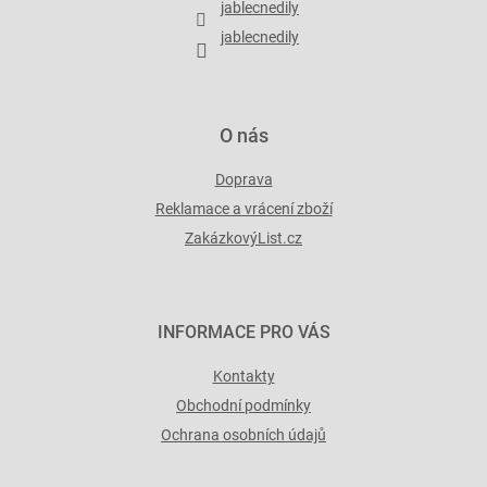
jablecnedily
k
y
jablecnedily
v
ý
p
i
O nás
s
u
Doprava
Reklamace a vrácení zboží
ZakázkovýList.cz
INFORMACE PRO VÁS
Kontakty
Obchodní podmínky
Ochrana osobních údajů