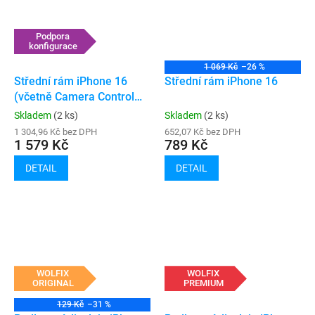
Podpora
konfigurace
1 069 Kč
–26 %
Střední rám iPhone 16
Střední rám iPhone 16
(včetně Camera Control
button)
Skladem
(2 ks)
Skladem
(2 ks)
1 304,96 Kč bez DPH
652,07 Kč bez DPH
1 579 Kč
789 Kč
DETAIL
DETAIL
WOLFIX
WOLFIX
ORIGINAL
PREMIUM
129 Kč
–31 %