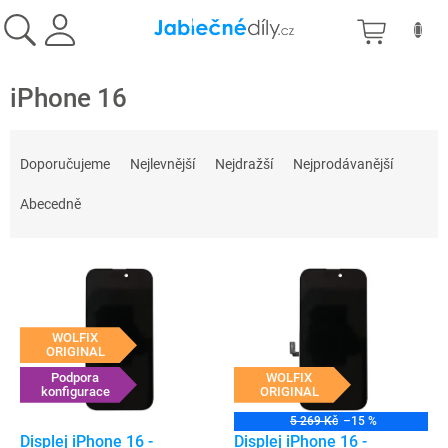
Přejít
NÁKU
na
obsah
KOŠÍK
iPhone 16
Ř
a
Doporučujeme
Nejlevnější
Nejdražší
Nejprodávanější
z
e
Abecedně
n
í
V
p
ý
r
p
o
i
d
WOLFIX
s
ORIGINAL
u
p
Podpora
WOLFIX
k
konfigurace
ORIGINAL
r
t
o
ů
5 269 Kč
–15 %
d
Displej iPhone 16 -
Displej iPhone 16 -