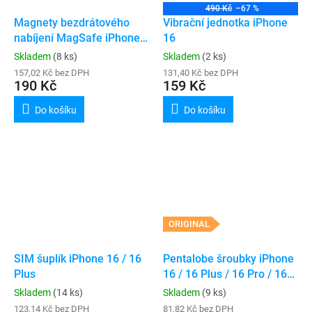
490 Kč
–67 %
Magnety bezdrátového
Vibrační jednotka iPhone
nabíjení MagSafe iPhone
16
16 / 16 Plus / 17
Skladem
(8 ks)
Skladem
(2 ks)
157,02 Kč bez DPH
131,40 Kč bez DPH
190 Kč
159 Kč
Do košíku
Do košíku
ORIGINAL
SIM šuplík iPhone 16 / 16
Pentalobe šroubky iPhone
Plus
16 / 16 Plus / 16 Pro / 16
Pro Max (10ks)
Skladem
(14 ks)
Skladem
(9 ks)
123,14 Kč bez DPH
81,82 Kč bez DPH