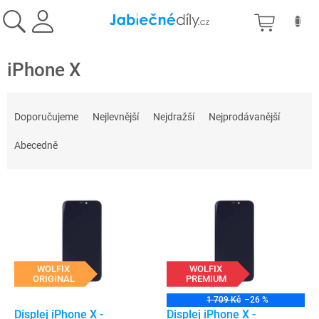
Přejít
NÁKU
na
obsah
KOŠÍK
iPhone X
Ř
a
Doporučujeme
Nejlevnější
Nejdražší
Nejprodávanější
z
e
Abecedně
n
í
V
p
ý
r
p
o
i
d
s
u
p
WOLFIX
WOLFIX
k
ORIGINAL
PREMIUM
r
t
o
ů
1 709 Kč
–26 %
d
Displej iPhone X -
Displej iPhone X -