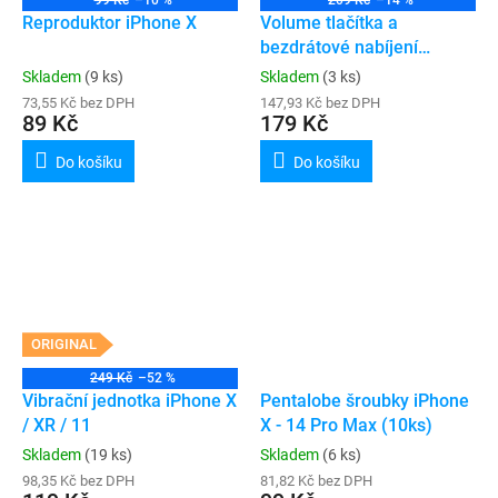
99 Kč
–10 %
209 Kč
–14 %
Reproduktor iPhone X
Volume tlačítka a
bezdrátové nabíjení
iPhone X
Skladem
(9 ks)
Skladem
(3 ks)
73,55 Kč bez DPH
147,93 Kč bez DPH
89 Kč
179 Kč
Do košíku
Do košíku
ORIGINAL
249 Kč
–52 %
Vibrační jednotka iPhone X
Pentalobe šroubky iPhone
/ XR / 11
X - 14 Pro Max (10ks)
Skladem
(19 ks)
Skladem
(6 ks)
98,35 Kč bez DPH
81,82 Kč bez DPH