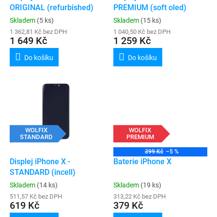
u
ORIGINAL (refurbished)
PREMIUM (soft oled)
k
Skladem
(5 ks)
Skladem
(15 ks)
t
1 362,81 Kč bez DPH
1 040,50 Kč bez DPH
ů
1 649 Kč
1 259 Kč
Do košíku
Do košíku
WOLFIX
WOLFIX
STANDARD
PREMIUM
399 Kč
–5 %
Displej iPhone X -
Baterie iPhone X
STANDARD (incell)
Skladem
(14 ks)
Skladem
(19 ks)
511,57 Kč bez DPH
313,22 Kč bez DPH
619 Kč
379 Kč