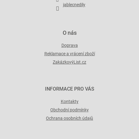
y
jablecnedily
v
ý
p
i
O nás
s
u
Doprava
Reklamace a vrácení zboží
ZakázkovýList.cz
INFORMACE PRO VÁS
Kontakty
Obchodní podmínky
Ochrana osobních údajů