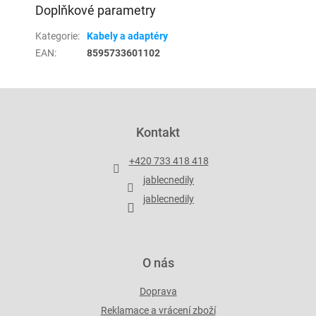
Doplňkové parametry
Kategorie
:
Kabely a adaptéry
EAN
:
8595733601102
Z
á
p
Kontakt
a
t
+420 733 418 418
í
jablecnedily
jablecnedily
O nás
Doprava
Reklamace a vrácení zboží