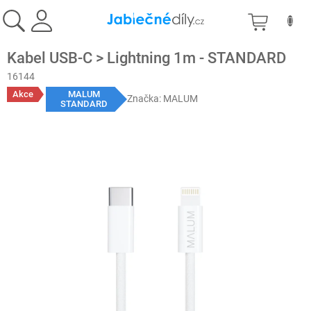
Přejít
NÁKU
na
obsah
KOŠÍK
Kabel USB-C > Lightning 1m - STANDARD
16144
Akce
MALUM
Značka:
MALUM
STANDARD