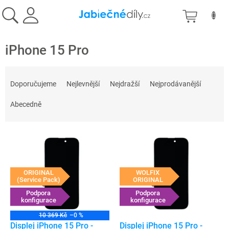
Přejít
NÁKU
na
obsah
KOŠÍK
iPhone 15 Pro
Ř
a
Doporučujeme
Nejlevnější
Nejdražší
Nejprodávanější
z
e
Abecedně
n
í
V
p
ý
r
p
o
i
d
ORIGINAL
WOLFIX
s
(Service Pack)
ORIGINAL
u
p
Podpora
Podpora
k
konfigurace
konfigurace
r
t
o
ů
10 369 Kč
–0 %
d
Displej iPhone 15 Pro -
Displej iPhone 15 Pro -