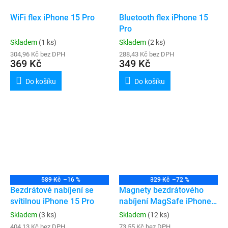
WiFi flex iPhone 15 Pro
Bluetooth flex iPhone 15
Pro
Skladem
(1 ks)
Skladem
(2 ks)
304,96 Kč bez DPH
288,43 Kč bez DPH
369 Kč
349 Kč
Do košíku
Do košíku
589 Kč
–16 %
329 Kč
–72 %
Bezdrátové nabíjení se
Magnety bezdrátového
svítilnou iPhone 15 Pro
nabíjení MagSafe iPhone
15 Pro / 15 Pro Max
Skladem
(3 ks)
Skladem
(12 ks)
404,13 Kč bez DPH
73,55 Kč bez DPH