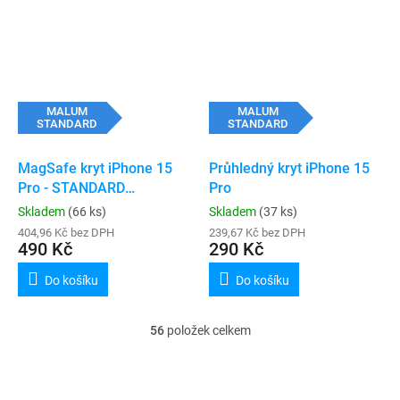
MALUM
MALUM
STANDARD
STANDARD
MagSafe kryt iPhone 15
Průhledný kryt iPhone 15
Pro - STANDARD
Pro
(transparent)
Skladem
(66 ks)
Skladem
(37 ks)
404,96 Kč bez DPH
239,67 Kč bez DPH
490 Kč
290 Kč
Do košíku
Do košíku
56
položek celkem
O
v
l
á