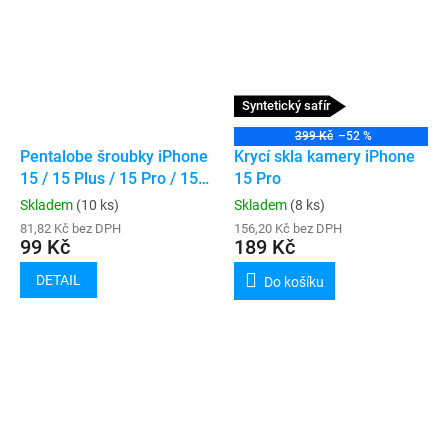
Syntetický safír
399 Kč
–52 %
Pentalobe šroubky iPhone
Krycí skla kamery iPhone
15 / 15 Plus / 15 Pro / 15
15 Pro
Pro Max (10ks)
Skladem
(10 ks)
Skladem
(8 ks)
81,82 Kč bez DPH
156,20 Kč bez DPH
99 Kč
189 Kč
DETAIL
Do košíku