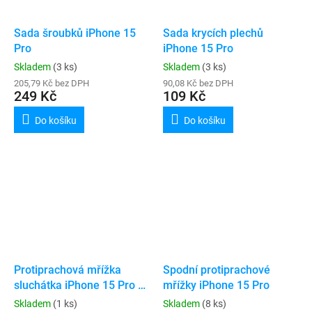
Sada šroubků iPhone 15
Sada krycích plechů
Pro
iPhone 15 Pro
Skladem
(3 ks)
Skladem
(3 ks)
205,79 Kč bez DPH
90,08 Kč bez DPH
249 Kč
109 Kč
Do košíku
Do košíku
Protiprachová mřížka
Spodní protiprachové
sluchátka iPhone 15 Pro /
mřížky iPhone 15 Pro
15 Pro Max
Skladem
(1 ks)
Skladem
(8 ks)