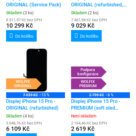
u
ORIGINAL (Service Pack)
ORIGINAL (refurbished,
k
podpora konfigurace)
Skladem
(3 ks)
Skladem
(2 ks)
t
8 511,57 Kč bez DPH
7 461,98 Kč bez DPH
ů
10 299 Kč
9 029 Kč
Do košíku
Do košíku
Podpora
konfigurace
WOLFIX
WOLFIX
ORIGINAL
PREMIUM
7 039 Kč
–13 %
2 799 Kč
–6 %
Displej iPhone 15 Pro -
Displej iPhone 15 Pro -
ORIGINAL (refurbished)
PREMIUM (soft oled
120hz, podpora
Skladem
(4 ks)
Není skladem
konfigurace)
5 048,76 Kč bez DPH
2 164,46 Kč bez DPH
6 109 Kč
2 619 Kč