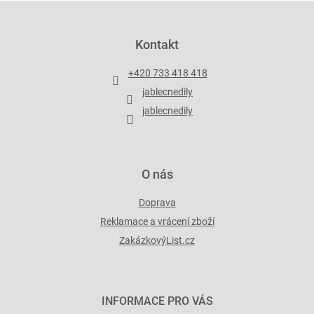
d
Z
a
á
c
p
Kontakt
í
a
p
t
r
+420 733 418 418
í
v
jablecnedily
k
y
jablecnedily
v
ý
p
i
O nás
s
u
Doprava
Reklamace a vrácení zboží
ZakázkovýList.cz
INFORMACE PRO VÁS