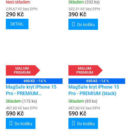
Max
Není skladem
Skladem
(332 ks)
239,67 Kč bez DPH
322,31 Kč bez DPH
290 Kč
390 Kč
DETAIL
Do košíku
MALUM
MALUM
PREMIUM
PREMIUM
690 Kč
–14 %
690 Kč
–14 %
MagSafe kryt iPhone 15
MagSafe kryt iPhone 15
Pro - PREMIUM
Pro - PREMIUM (black)
(transparent)
Skladem
(172 ks)
Skladem
(85 ks)
487,60 Kč bez DPH
487,60 Kč bez DPH
590 Kč
590 Kč
Do košíku
Do košíku