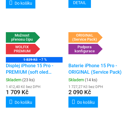
DETAIL
Do košíku
Možnost
ORIGINAL
přenosu čipu
(Service Pack)
WOLFIX
Podpora
PREMIUM
konfigurace
1 839 Kč
–7 %
Displej iPhone 15 Pro -
Baterie iPhone 15 Pro -
PREMIUM (soft oled
ORIGINAL (Service Pack)
120hz)
Skladem
(23 ks)
Skladem
(14 ks)
1 412,40 Kč bez DPH
1 727,27 Kč bez DPH
1 709 Kč
2 090 Kč
Do košíku
Do košíku