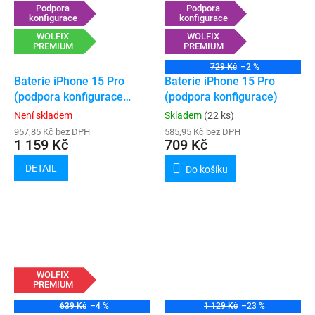
Podpora
Podpora
konfigurace
konfigurace
WOLFIX
WOLFIX
PREMIUM
PREMIUM
729 Kč
–2 %
Baterie iPhone 15 Pro
Baterie iPhone 15 Pro
(podpora konfigurace
(podpora konfigurace)
„genuine“)
Není skladem
Skladem
(22 ks)
957,85 Kč bez DPH
585,95 Kč bez DPH
1 159 Kč
709 Kč
DETAIL
Do košíku
WOLFIX
PREMIUM
639 Kč
–4 %
1 129 Kč
–23 %