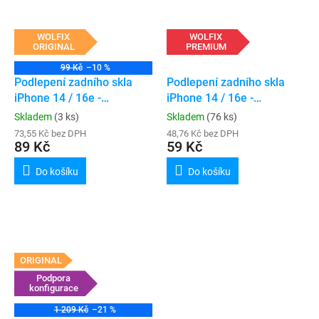
WOLFIX
WOLFIX
ORIGINAL
PREMIUM
99 Kč
–10 %
Podlepení zadního skla
Podlepení zadního skla
iPhone 14 / 16e -
iPhone 14 / 16e -
ORIGINAL
PREMIUM
Skladem
(3 ks)
Skladem
(76 ks)
73,55 Kč bez DPH
48,76 Kč bez DPH
89 Kč
59 Kč
Do košíku
Do košíku
ORIGINAL
Podpora
konfigurace
1 209 Kč
–21 %