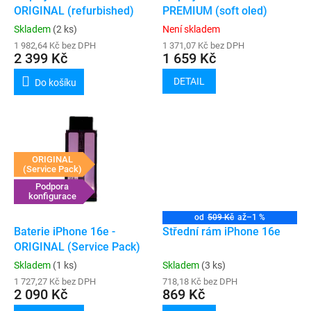
u
ORIGINAL (refurbished)
PREMIUM (soft oled)
k
Skladem
(2 ks)
Není skladem
t
1 982,64 Kč bez DPH
1 371,07 Kč bez DPH
ů
2 399 Kč
1 659 Kč
DETAIL
Do košíku
ORIGINAL
(Service Pack)
Podpora
konfigurace
od
509 Kč
až
–1 %
Baterie iPhone 16e -
Střední rám iPhone 16e
ORIGINAL (Service Pack)
Skladem
(1 ks)
Skladem
(3 ks)
1 727,27 Kč bez DPH
718,18 Kč bez DPH
2 090 Kč
869 Kč