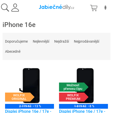
Přejít
NÁKU
na
obsah
KOŠÍK
iPhone 16e
Ř
a
Doporučujeme
Nejlevnější
Nejdražší
Nejprodávanější
z
e
Abecedně
n
í
V
p
ý
r
p
o
i
d
Možnost
s
přenosu čipu
u
p
WOLFIX
WOLFIX
k
ORIGINAL
PREMIUM
r
t
o
ů
2 779 Kč
–13 %
1 819 Kč
–8 %
d
Displej iPhone 16e / 17e -
Displej iPhone 16e / 17e -