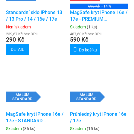
690 Kč
–14 %
Standardní sklo iPhone 13
MagSafe kryt iPhone 16e /
/ 13 Pro / 14 / 16e / 17e
17e - PREMIUM
(transparent)
Není skladem
Skladem
(1 ks)
239,67 Kč bez DPH
487,60 Kč bez DPH
290 Kč
590 Kč
DETAIL
Do košíku
MALUM
MALUM
STANDARD
STANDARD
MagSafe kryt iPhone 16e /
Průhledný kryt iPhone 16e
17e - STANDARD
/ 17e
(transparent)
Skladem
(86 ks)
Skladem
(15 ks)