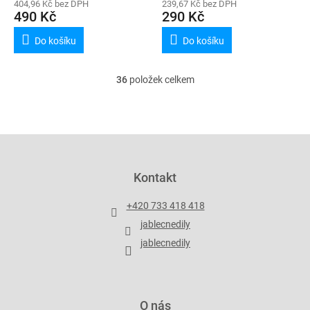
404,96 Kč bez DPH
239,67 Kč bez DPH
490 Kč
290 Kč
Do košíku
Do košíku
36
položek celkem
O
v
l
á
d
Z
a
á
c
p
Kontakt
í
a
p
t
r
+420 733 418 418
í
v
jablecnedily
k
y
jablecnedily
v
ý
p
i
O nás
s