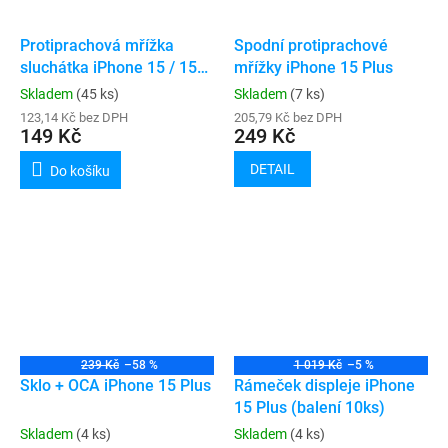
Protiprachová mřížka
Spodní protiprachové
sluchátka iPhone 15 / 15
mřížky iPhone 15 Plus
Plus
Skladem
(45 ks)
Skladem
(7 ks)
123,14 Kč bez DPH
205,79 Kč bez DPH
149 Kč
249 Kč
DETAIL
Do košíku
239 Kč
–58 %
1 019 Kč
–5 %
Sklo + OCA iPhone 15 Plus
Rámeček displeje iPhone
15 Plus (balení 10ks)
Skladem
(4 ks)
Skladem
(4 ks)