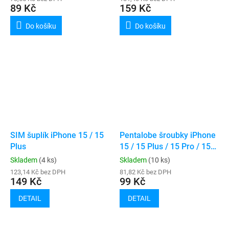
89 Kč
159 Kč
Do košíku
Do košíku
SIM šuplík iPhone 15 / 15
Pentalobe šroubky iPhone
Plus
15 / 15 Plus / 15 Pro / 15
Pro Max (10ks)
Skladem
(4 ks)
Skladem
(10 ks)
123,14 Kč bez DPH
81,82 Kč bez DPH
149 Kč
99 Kč
DETAIL
DETAIL