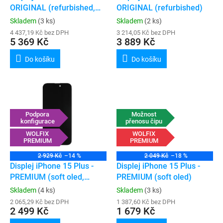
u
ORIGINAL (refurbished,
ORIGINAL (refurbished)
k
podpora konfigurace)
Skladem
(3 ks)
Skladem
(2 ks)
t
4 437,19 Kč bez DPH
3 214,05 Kč bez DPH
ů
5 369 Kč
3 889 Kč
Do košíku
Do košíku
Podpora
Možnost
konfigurace
přenosu čipu
WOLFIX
WOLFIX
PREMIUM
PREMIUM
2 929 Kč
–14 %
2 049 Kč
–18 %
Displej iPhone 15 Plus -
Displej iPhone 15 Plus -
PREMIUM (soft oled,
PREMIUM (soft oled)
podpora konfigurace)
Skladem
(4 ks)
Skladem
(3 ks)
2 065,29 Kč bez DPH
1 387,60 Kč bez DPH
2 499 Kč
1 679 Kč