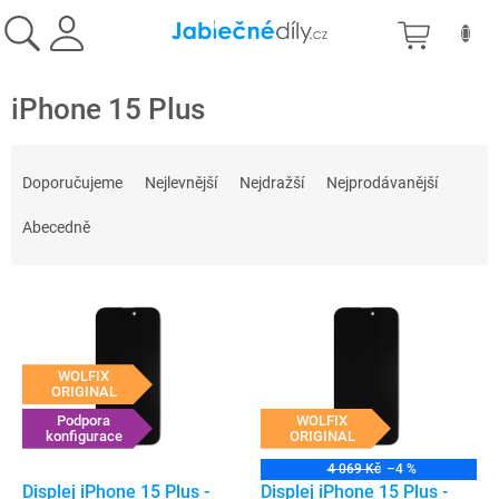
Přejít
NÁKU
na
obsah
KOŠÍK
iPhone 15 Plus
Ř
a
Doporučujeme
Nejlevnější
Nejdražší
Nejprodávanější
z
e
Abecedně
n
í
V
p
ý
r
p
o
i
d
WOLFIX
s
ORIGINAL
u
p
Podpora
WOLFIX
k
konfigurace
ORIGINAL
r
t
o
ů
4 069 Kč
–4 %
d
Displej iPhone 15 Plus -
Displej iPhone 15 Plus -