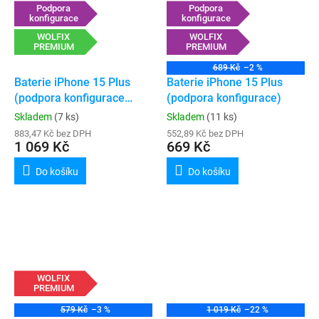
Podpora
Podpora
konfigurace
konfigurace
WOLFIX
WOLFIX
PREMIUM
PREMIUM
689 Kč
–2 %
Baterie iPhone 15 Plus
Baterie iPhone 15 Plus
(podpora konfigurace
(podpora konfigurace)
„genuine“)
Skladem
(7 ks)
Skladem
(11 ks)
883,47 Kč bez DPH
552,89 Kč bez DPH
1 069 Kč
669 Kč
Do košíku
Do košíku
WOLFIX
PREMIUM
579 Kč
–3 %
1 019 Kč
–22 %