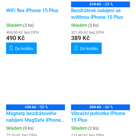
519 Kč
–25 %
WiFi flex iPhone 15 Plus
Bezdrátové nabíjení se
svítilnou iPhone 15 Plus
Skladem
(3 ks)
Skladem
(3 ks)
404,96 Kč bez DPH
321,49 Kč bez DPH
490 Kč
389 Kč
Do košíku
Do košíku
199 Kč
–55 %
399 Kč
–60 %
Magnety bezdrátového
Vibrační jednotka iPhone
nabíjení MagSafe iPhone
15 Plus
14 / 14 Plus / 15 / 15 Plus
Skladem
(9 ks)
Skladem
(2 ks)
73,55 Kč bez DPH
131,40 Kč bez DPH