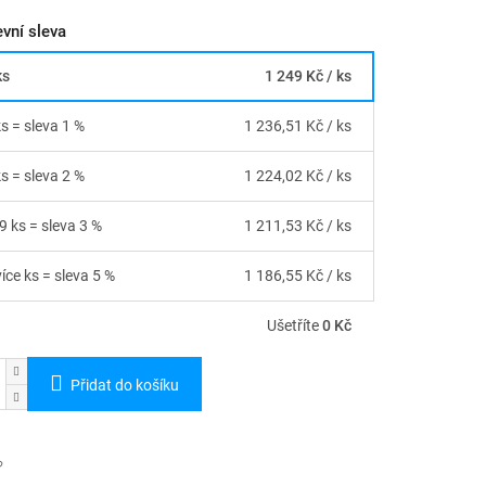
vní sleva
ks
1 249 Kč
/ ks
ks = sleva 1 %
1 236,51 Kč
/ ks
ks = sleva 2 %
1 224,02 Kč
/ ks
9 ks = sleva 3 %
1 211,53 Kč
/ ks
íce ks = sleva 5 %
1 186,55 Kč
/ ks
Ušetříte
0 Kč
Přidat do košíku