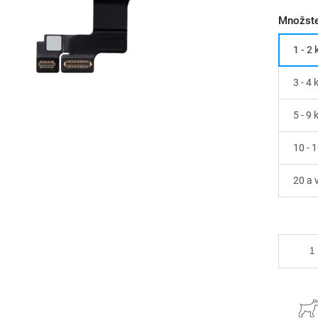
Množste
1 - 2 
3 - 4 
5 - 9 
10 - 1
20 a v