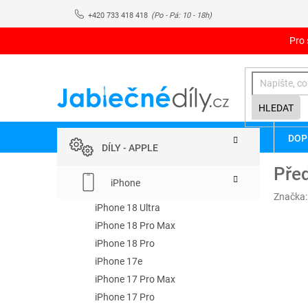
Přejít
+420 733 418 418
na
obsah
Pro 
HLEDAT
P
Přeskočit
DOP
kategorie
o
DÍLY - APPLE
s
Před
t
iPhone
r
Značka
a
iPhone 18 Ultra
n
iPhone 18 Pro Max
n
iPhone 18 Pro
í
iPhone 17e
p
iPhone 17 Pro Max
a
iPhone 17 Pro
n