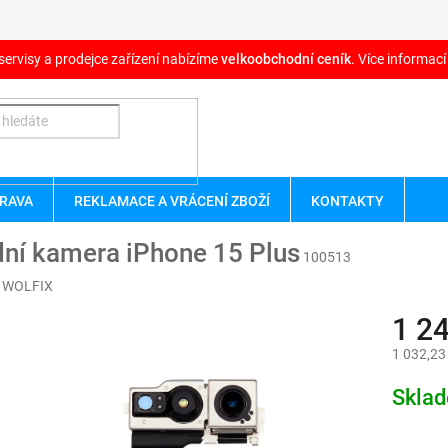
servisy a prodejce zařízení nabízíme
velkoobchodní ceník
. Více informací
RAVA
REKLAMACE A VRÁCENÍ ZBOŽÍ
KONTAKTY
ní kamera iPhone 15 Plus
100513
:
WOLFIX
1 2
1 032,23
Měrná
Skla
cena: