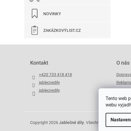
NOVINKY
ZAKÁZKOVÝLIST.CZ
Z
á
p
Kontakt
O nás
a
t
+420 733 418 418
Doprav
í
jablecnedily
Reklama
jablecnedily
Zakázko
Tento web p
webu vyjadřu
Nastaven
Copyright 2026
Jablečné díly
. Všechna práva vyhrazen