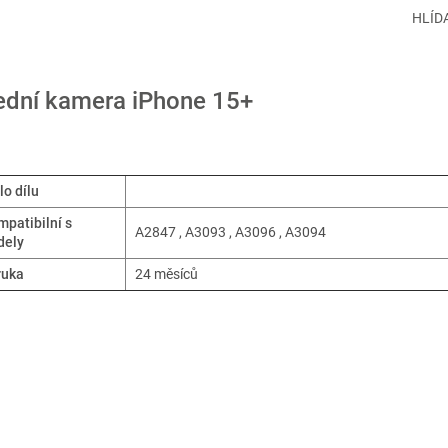
HLÍD
ední kamera iPhone 15+
lo dílu
patibilní s
A2847 , A3093 , A3096 , A3094
dely
ruka
24 měsíců