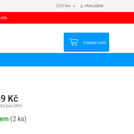
ČEŠTINA
PŘIHLÁŠENÍ
 zde.
NÁKUPNÍ
Prázdný košík
KOŠÍK
49 Kč
 Kč bez DPH
dem
(2 ks)