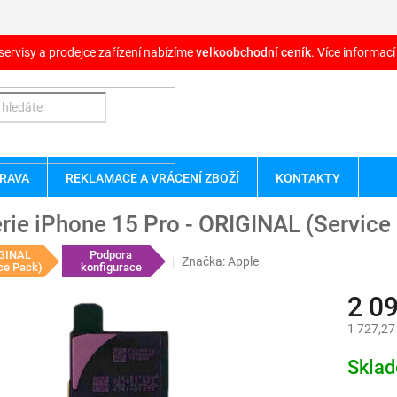
servisy a prodejce zařízení nabízíme
velkoobchodní ceník
. Více informací
RAVA
REKLAMACE A VRÁCENÍ ZBOŽÍ
KONTAKTY
rie iPhone 15 Pro - ORIGINAL (Service
GINAL
Podpora
Značka:
Apple
ce Pack)
konfigurace
2 0
1 727,27
Měrná
Skla
cena: