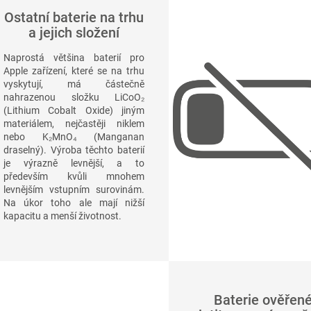
Ostatní baterie na trhu
a jejich složení
Naprostá většina baterií pro
Apple zařízení, které se na trhu
vyskytují, má částečně
nahrazenou složku
LiCoO₂
(Lithium Cobalt Oxide) jiným
materiálem, nejčastěji niklem
nebo
K₂MnO₄
(Manganan
draselný). Výroba těchto baterií
je výrazně levnější, a to
především kvůli mnohem
levnějším vstupním surovinám.
Na úkor toho ale mají nižší
kapacitu a menší životnost.
Baterie ověřen