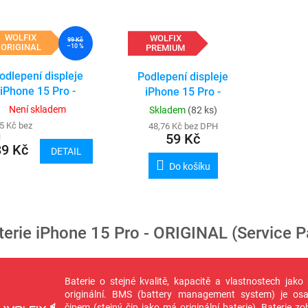
WOLFIX
WOLFIX
99 Kč
ORIGINAL
–10 %
PREMIUM
odlepení displeje
Podlepení displeje
iPhone 15 Pro -
iPhone 15 Pro -
ORIGINAL
PREMIUM
Není skladem
Skladem
(82 ks)
5 Kč bez
48,76 Kč bez DPH
59 Kč
H
89 Kč
DETAIL
Do košíku
terie iPhone 15 Pro - ORIGINAL (Service P
Baterie o stejné kvalitě, kapacitě a vlastnostech jako 
originální. BMS (battery management system) je osa
čipem (stejný čip jako má originální baterie). Baterie zo