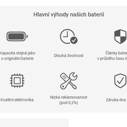
Hlavní výhody našich baterií
Kapacita stejná jako
Články bater
Dlouhá životnost
u originální baterie
v průběhu času n
Nízká reklamovanost
Kvalitní elektronika
Záruka dva 
(pod 0,2%)