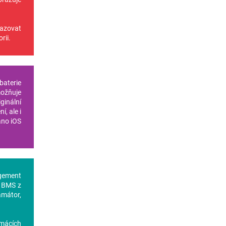
razovat
rii.
baterie
ožňuje
ginální
í, ale i
áno iOS
gement
t BMS z
amátor,
omácích