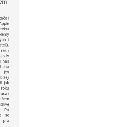
šem
začali
pple
visu
blémy
ých i
elů.
řešili
jevily
o nás
tního
 jen
ízejí
í, jak
 roku
čali
našem
jdříve
y. Po
me se
 pro