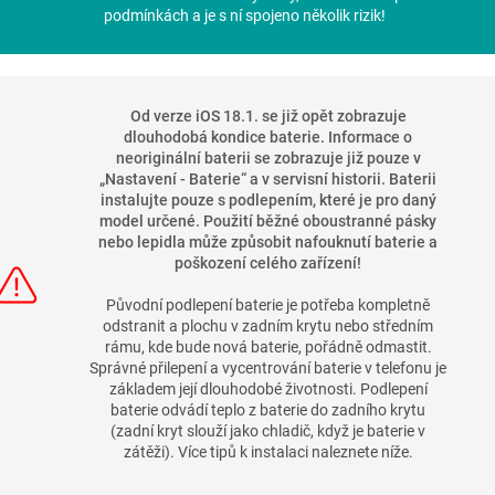
podmínkách a je s ní spojeno několik rizik!
Od verze iOS 18.1. se již opět zobrazuje
dlouhodobá kondice baterie. Informace o
neoriginální baterii se zobrazuje již pouze v
„
Nastavení - Baterie
“
a v servisní historii. Baterii
instalujte pouze s podlepením, které je pro daný
model určené. Použití běžné oboustranné pásky
nebo lepidla může způsobit nafouknutí baterie a
poškození celého zařízení!
Původní podlepení baterie je potřeba kompletně
odstranit a plochu v zadním krytu nebo středním
rámu, kde bude nová baterie, pořádně odmastit.
Správné přilepení a vycentrování baterie v telefonu je
základem její dlouhodobé životnosti. Podlepení
baterie odvádí teplo z baterie do zadního krytu
(zadní kryt slouží jako chladič, když je baterie v
zátěži). Více tipů k instalaci naleznete níže.