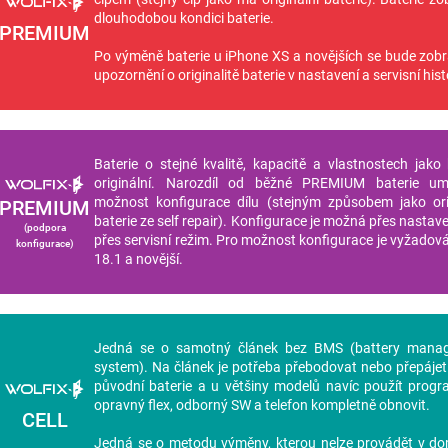
dlouhodobou kondici baterie.
PREMIUM
Po výměně baterie u iPhone XS a novějších se bude zob
upozornění o originalitě baterie v nastavení a servisní histo
Baterie o stejné kvalitě, kapacitě a vlastnostech jako 
originální. Narozdíl od běžné PREMIUM baterie um
možnost konfigurace dílu (stejným způsobem jako ori
PREMIUM
baterie ze self repair). Konfigurace je možná přes nastaven
(podpora
přes servisní režim. Pro možnost konfigurace je vyžadov
konfigurace)
18.1 a novější.
Jedná se o samotný článek bez BMS (battery mana
system). Na článek je potřeba přebodovat nebo přepáje
původní baterie a u většiny modelů navíc použít progr
opravný flex, odborný SW a telefon kompletně obnovit.
CELL
Jedná se o metodu výměny, kterou nelze provádět v d