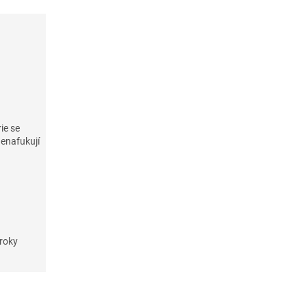
ie se
enafukují
roky