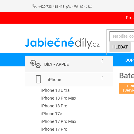
Přejít
+420 733 418 418
na
obsah
Pro 
HLEDAT
P
Přeskočit
DOP
kategorie
o
DÍLY - APPLE
s
Bate
t
iPhone
r
ORI
a
iPhone 18 Ultra
(Servi
n
iPhone 18 Pro Max
n
iPhone 18 Pro
í
iPhone 17e
p
iPhone 17 Pro Max
a
iPhone 17 Pro
n