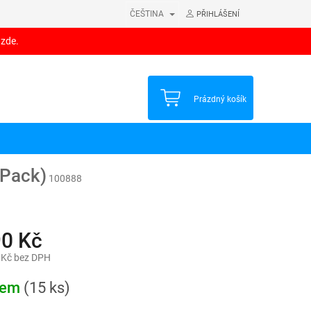
ČEŠTINA
PŘIHLÁŠENÍ
 zde.
NÁKUPNÍ
Prázdný košík
KOŠÍK
 Pack)
100888
90 Kč
 Kč bez DPH
dem
(15 ks)