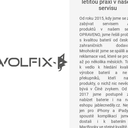
letitou praxí v na
servisu
Od roku 2015, kdy jsme se 
zabývat servisem A
produktů v našem ser
OPRAVENO, jsme řešili pro
s kvalitou baterií od česk
zahraničních dodavat
Mnohokrát jsme se spálili a 
reklamace vad, které se pro
až po několika měsících. T
k vedlo k hledání kvali
výrobce baterií a ne
překupníků, kteří nab
produkty, o nichž nic nevěd
bývá v Číně zvykem. Od
2017 jsme postupně za
nabízet baterie i na 
eshopu jablecnedily.cz. Ne
jen pro iPhony a iPad
spoustě komplikací js
dostali i k bateriím
MacBooky ve stejné kvalitě.