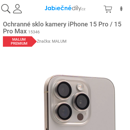
Přejít
NÁKU
na
obsah
KOŠÍK
Ochranné sklo kamery iPhone 15 Pro / 15
Pro Max
15346
MALUM
Značka:
MALUM
PREMIUM