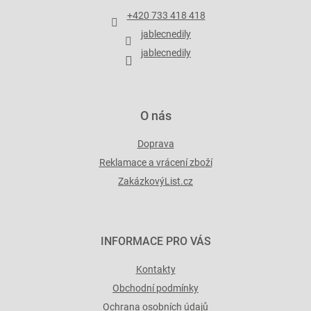
t
+420 733 418 418
í
jablecnedily
jablecnedily
O nás
Doprava
Reklamace a vrácení zboží
ZakázkovýList.cz
INFORMACE PRO VÁS
Kontakty
Obchodní podmínky
Ochrana osobních údajů