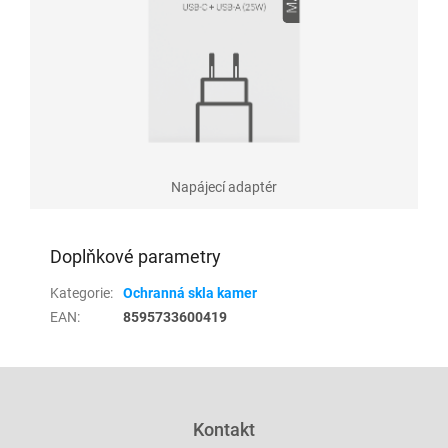
Napájecí adaptér
Doplňkové parametry
Kategorie
:
Ochranná skla kamer
EAN
:
8595733600419
Z
á
p
Kontakt
a