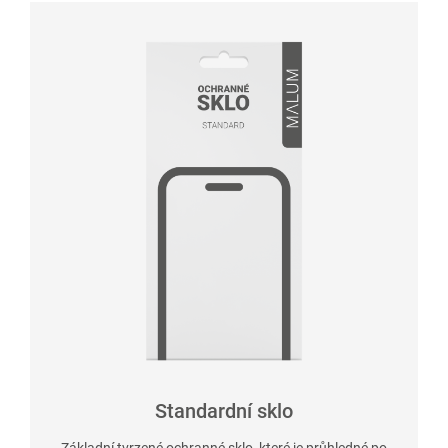
Standardní sklo
Základní tvrzené ochranné sklo, které je průhledné po