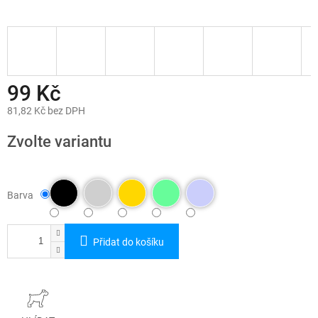
99 Kč
81,82 Kč bez DPH
Měrná
cena:
Zvolte variantu
Barva
Přidat do košíku