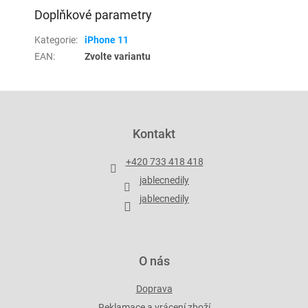
Doplňkové parametry
Kategorie
:
iPhone 11
EAN
:
Zvolte variantu
Z
á
p
Kontakt
a
t
+420 733 418 418
í
jablecnedily
jablecnedily
O nás
Doprava
Reklamace a vrácení zboží