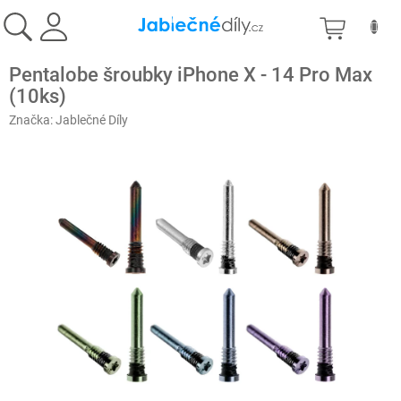
Přejít
NÁKU
na
obsah
KOŠÍK
Pentalobe šroubky iPhone X - 14 Pro Max
(10ks)
Značka:
Jablečné Díly