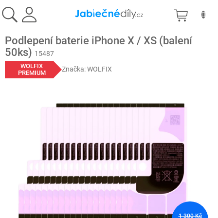
Přejít
NÁKU
na
obsah
KOŠÍK
Podlepení baterie iPhone X / XS (balení
50ks)
15487
WOLFIX
Značka:
WOLFIX
PREMIUM
1 300 Kč