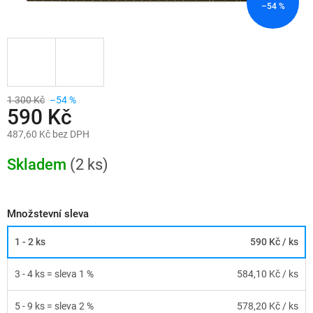
–54 %
1 300 Kč
–54 %
590 Kč
487,60 Kč bez DPH
Měrná
cena:
Skladem
(2 ks)
Množstevní sleva
1 - 2 ks
590 Kč
/ ks
3 - 4 ks = sleva 1 %
584,10 Kč
/ ks
5 - 9 ks = sleva 2 %
578,20 Kč
/ ks