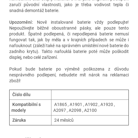
zaručí původní vlastnosti, jako je třeba vodivost tepla či
snadná demontáž baterie.
Upozornění:
Nově instalované baterie vždy podlepujte!
Nepoužívejte běžné oboustranné pásky, ale pouze tento
produkt. Špatně podlepená, či nepodlepená baterie nemusí
fungovat tak, jak by měla a v krajních případech se může i
nafouknout (záleží také na správném umístění nové baterie do
zadního krytu). Takto nafouklá baterie poté může poškodit
displej, nebo celé zařízení.
Pokud bude baterie po výměně poškozena z důvodu
nesprávného podlepení, nebudete mít nárok na reklamaci
zboží!
Číslo dílu
Kompatibilní s
A1865 , A1901 , A1902 ,
A1920 ,
modely
A2097 , A2098 , A2100
Záruka
24 měsíců