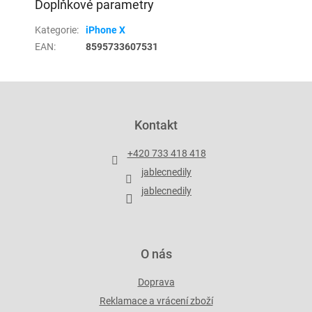
Doplňkové parametry
Kategorie
:
iPhone X
EAN
:
8595733607531
Z
á
p
Kontakt
a
t
+420 733 418 418
í
jablecnedily
jablecnedily
O nás
Doprava
Reklamace a vrácení zboží