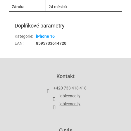
Záruka
24 měsíců
Doplňkové parametry
Kategorie
:
iPhone 16
EAN
:
8595733614720
Z
á
p
Kontakt
a
t
+420 733 418 418
í
jablecnedily
jablecnedily
O nás