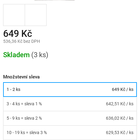
649 Kč
536,36 Kč bez DPH
Měrná
cena:
Skladem
(3 ks)
Množstevní sleva
1 - 2 ks
649 Kč
/ ks
3 - 4 ks = sleva 1 %
642,51 Kč
/ ks
5 - 9 ks = sleva 2 %
636,02 Kč
/ ks
10 - 19 ks = sleva 3 %
629,53 Kč
/ ks