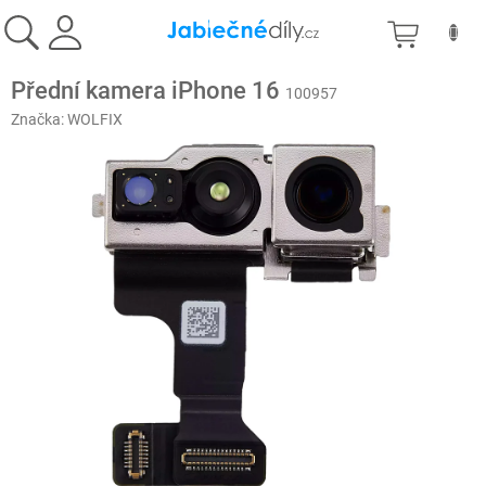
Přejít
NÁKU
na
obsah
KOŠÍK
Přední kamera iPhone 16
100957
Značka:
WOLFIX