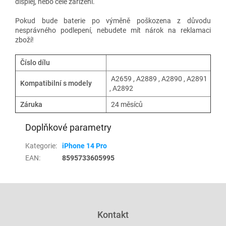
displej, nebo celé zařízení.
Pokud bude baterie po výměně poškozena z důvodu
nesprávného podlepení, nebudete mít nárok na reklamaci
zboží!
Číslo dílu
A2659 , A2889 , A2890 , A2891
Kompatibilní s modely
, A2892
Záruka
24 měsíců
Doplňkové parametry
Kategorie
:
iPhone 14 Pro
EAN
:
8595733605995
Z
á
p
Kontakt
a