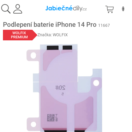
Přejít
NÁKU
na
obsah
KOŠÍK
Podlepení baterie iPhone 14 Pro
11667
WOLFIX
Značka:
WOLFIX
PREMIUM