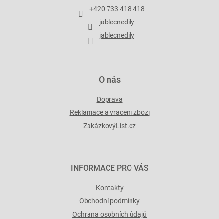
t
+420 733 418 418
í
jablecnedily
jablecnedily
O nás
Doprava
Reklamace a vrácení zboží
ZakázkovýList.cz
INFORMACE PRO VÁS
Kontakty
Obchodní podmínky
Ochrana osobních údajů