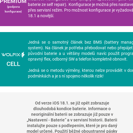
PREMIUM
baterie ze self repair). Konfigurace je možná přes nastaven
(podpora
přes servisní režim. Pro možnost konfigurace je vyžadov
konfigurace)
18.1 a novější.
Jedná se o samotný článek bez BMS (battery mana
system). Na článek je potřeba přebodovat nebo přepáje
původní baterie a u většiny modelů navíc použít progr
opravný flex, odborný SW a telefon kompletně obnovit.
CELL
Jedná se o metodu výměny, kterou nelze provádět v d
podmínkách a je s ní spojeno několik rizik!
Od verze iOS 18.1. se již opět zobrazuje
dlouhodobá kondice baterie. Informace o
neoriginální baterii se zobrazuje již pouze v
„
Nastavení - Baterie
“
a v servisní historii. Baterii
instalujte pouze s podlepením, které je pro daný
model určené. Použití běžné oboustranné pásky