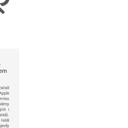
é
šem
začali
pple
visu
blémy
ých i
elů.
řešili
jevily