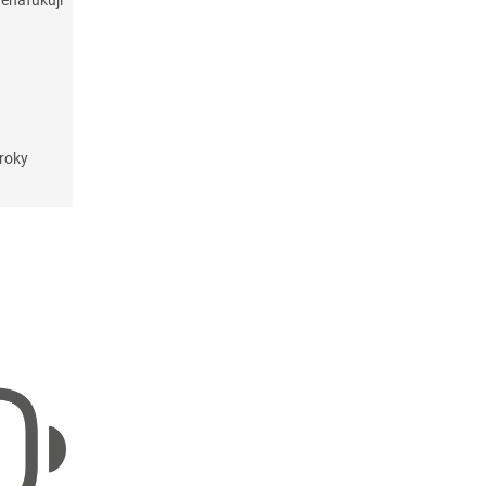
enafukují
roky