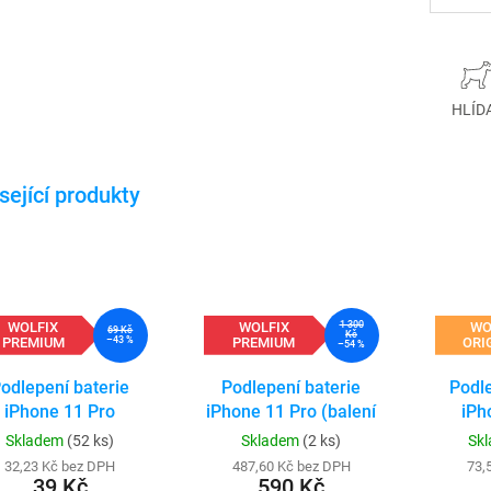
HLÍD
WOLFIX
WOLFIX
WO
1 300
69 Kč
Kč
PREMIUM
PREMIUM
ORI
–43 %
–54 %
odlepení baterie
Podlepení baterie
Podle
iPhone 11 Pro
iPhone 11 Pro (balení
iPh
50ks)
Skladem
(52 ks)
Skladem
(2 ks)
Sk
32,23 Kč bez DPH
487,60 Kč bez DPH
73,
39 Kč
590 Kč