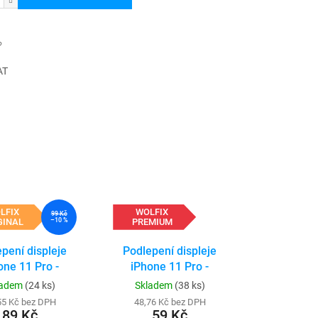
AT
LFIX
WOLFIX
99 Kč
GINAL
PREMIUM
–10 %
pení displeje
Podlepení displeje
one 11 Pro -
iPhone 11 Pro -
ORIGINAL
PREMIUM
ladem
(24 ks)
Skladem
(38 ks)
55 Kč bez DPH
48,76 Kč bez DPH
89 Kč
59 Kč