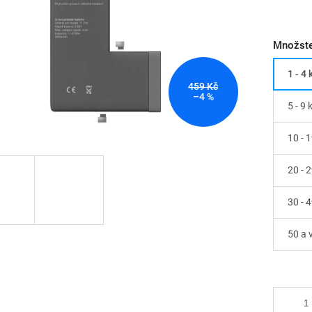
Množste
1 - 4 
459 Kč
–4 %
5 - 9 
10 - 1
20 - 
30 - 
50 a 