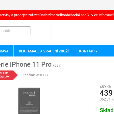
servisy a prodejce zařízení nabízíme
velkoobchodní ceník
. Více informací
RAVA
REKLAMACE A VRÁCENÍ ZBOŽÍ
KONTAKTY
rie iPhone 11 Pro
7037
OLFIX
Značka:
WOLFIX
EMIUM
459 Kč
439
362,81 K
Měrná
Skla
cena: