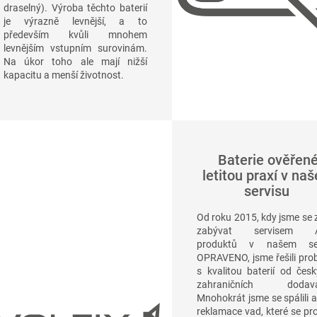
draselný). Výroba těchto baterií
je výrazně levnější, a to
především kvůli mnohem
levnějším vstupním surovinám.
Na úkor toho ale mají nižší
kapacitu a menší životnost.
Baterie ověřen
letitou praxí v na
servisu
Od roku 2015, kdy jsme se 
zabývat servisem A
produktů v našem ser
OPRAVENO, jsme řešili pro
s kvalitou baterií od česk
zahraničních dodavat
Mnohokrát jsme se spálili a 
reklamace vad, které se pro