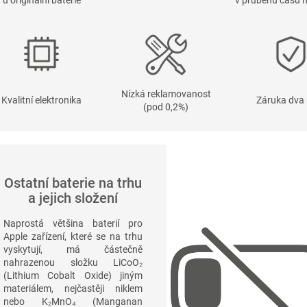
u originální baterie
v průběhu času n
Nízká reklamovanost
Kvalitní elektronika
Záruka dva 
(pod 0,2%)
Ostatní baterie na trhu
a jejich složení
Naprostá většina baterií pro
Apple zařízení, které se na trhu
vyskytují, má částečně
nahrazenou složku
LiCoO₂
(Lithium Cobalt Oxide) jiným
materiálem, nejčastěji niklem
nebo
K₂MnO₄
(Manganan