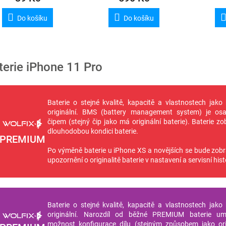
Do košíku
Do košíku
terie iPhone 11 Pro
Baterie o stejné kvalitě, kapacitě a vlastnostech jako 
originální. BMS (battery management system) je osa
čipem (stejný čip jako má originální baterie). Baterie zo
dlouhodobou kondici baterie.
PREMIUM
Po výměně baterie u iPhone XS a novějších se bude zob
upozornění o originalitě baterie v nastavení a servisní histo
Baterie o stejné kvalitě, kapacitě a vlastnostech jako 
originální. Narozdíl od běžné PREMIUM baterie um
možnost konfigurace dílu (stejným způsobem jako ori