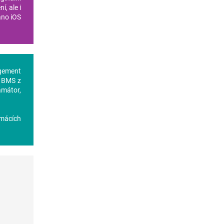
í, ale i
áno iOS
gement
t BMS z
amátor,
omácích