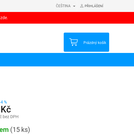
ČEŠTINA
PŘIHLÁŠENÍ
 zde.
NÁKUPNÍ
Prázdný košík
KOŠÍK
–4 %
 Kč
č bez DPH
dem
(15 ks)