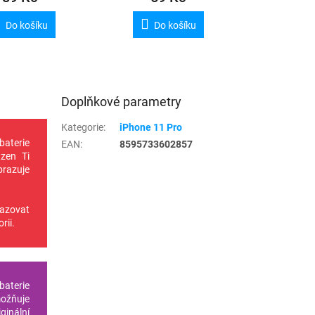
Do košíku
Do košíku
Doplňkové parametry
Kategorie
:
iPhone 11 Pro
baterie
EAN
:
8595733602857
zen Ti
brazuje
razovat
rii.
baterie
ožňuje
ginální