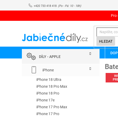
Přejít
+420 733 418 418
na
obsah
Pro 
HLEDAT
P
Přeskočit
DOP
kategorie
o
DÍLY - APPLE
s
Bate
t
iPhone
r
W
a
iPhone 18 Ultra
PR
n
iPhone 18 Pro Max
n
iPhone 18 Pro
í
iPhone 17e
p
iPhone 17 Pro Max
a
iPhone 17 Pro
n