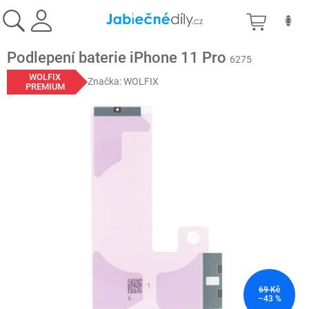
Přejít
NÁKU
na
obsah
KOŠÍK
Podlepení baterie iPhone 11 Pro
6275
WOLFIX
Značka:
WOLFIX
PREMIUM
69 Kč
–43 %