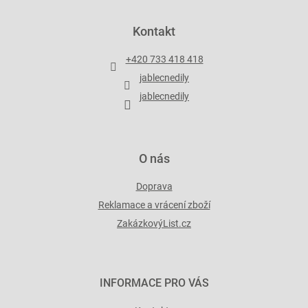
á
p
Kontakt
a
t
+420 733 418 418
í
jablecnedily
jablecnedily
O nás
Doprava
Reklamace a vrácení zboží
ZakázkovýList.cz
INFORMACE PRO VÁS