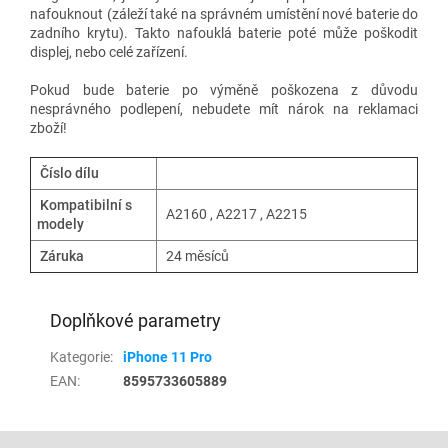
nafouknout (záleží také na správném umístění nové baterie do
zadního krytu). Takto nafouklá baterie poté může poškodit
displej, nebo celé zařízení.
Pokud bude baterie po výměně poškozena z důvodu
nesprávného podlepení, nebudete mít nárok na reklamaci
zboží!
Číslo dílu
Kompatibilní s
A2160 ,
A2217 ,
A2215
modely
Záruka
24 měsíců
Doplňkové parametry
Kategorie
:
iPhone 11 Pro
EAN
:
8595733605889
Z