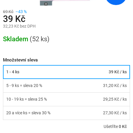
69 Kč
–43 %
39 Kč
32,23 Kč bez DPH
Měrná
cena:
Skladem
(52 ks)
Množstevní sleva
1 - 4 ks
39 Kč
/ ks
5 - 9 ks = sleva 20 %
31,20 Kč
/ ks
10 - 19 ks = sleva 25 %
29,25 Kč
/ ks
20 a více ks = sleva 30 %
27,30 Kč
/ ks
Ušetříte
0 Kč