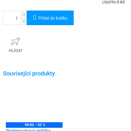
Ušetříte
0 Kč
Přidat do košíku
HLÍDAT
99 Kč
–50 %
Protiprachová mřížka