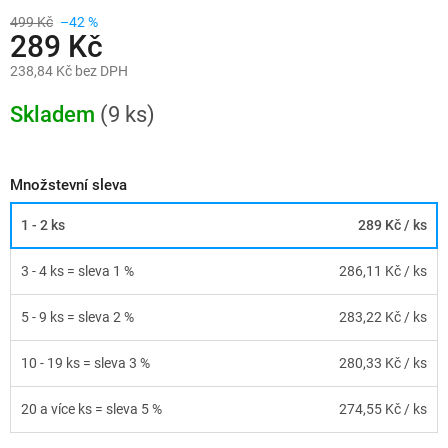
499 Kč
–42 %
289 Kč
238,84 Kč bez DPH
Měrná
cena:
Skladem
(9 ks)
Množstevní sleva
1 - 2 ks
289 Kč
/ ks
3 - 4 ks = sleva 1 %
286,11 Kč
/ ks
5 - 9 ks = sleva 2 %
283,22 Kč
/ ks
10 - 19 ks = sleva 3 %
280,33 Kč
/ ks
20 a více ks = sleva 5 %
274,55 Kč
/ ks