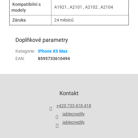
Kompatibilní s
A1921 , A2101 , A2102 , A2104
modely
Záruka
24 měsíců
Doplňkové parametry
Kategorie
:
iPhone XS Max
EAN
:
8595733610494
Z
á
p
Kontakt
a
t
+420 733 418 418
í
jablecnedily
jablecnedily