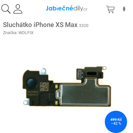
Přejít
NÁKU
na
obsah
KOŠÍK
Sluchátko iPhone XS Max
3320
Značka:
WOLFIX
499 Kč
–42 %