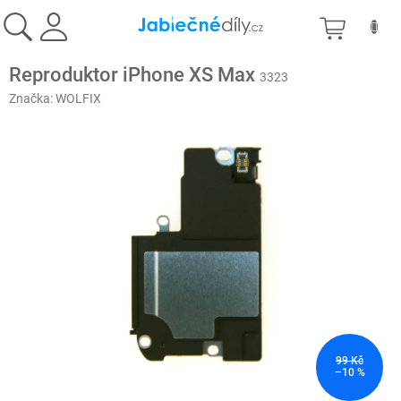
Přejít
NÁKU
na
obsah
KOŠÍK
Reproduktor iPhone XS Max
3323
Značka:
WOLFIX
99 Kč
–10 %