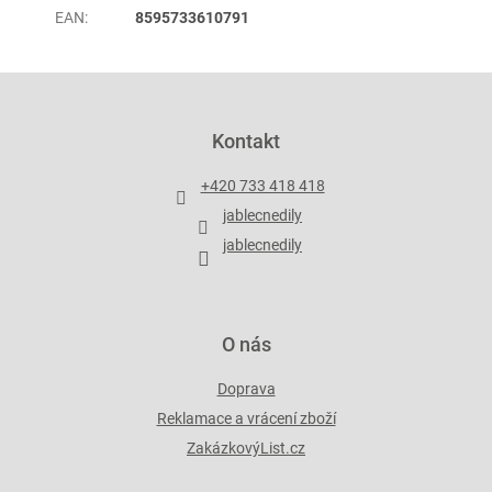
EAN
:
8595733610791
Z
á
p
Kontakt
a
t
+420 733 418 418
í
jablecnedily
jablecnedily
O nás
Doprava
Reklamace a vrácení zboží
ZakázkovýList.cz