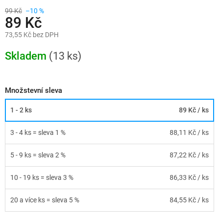
99 Kč
–10 %
89 Kč
73,55 Kč bez DPH
Měrná
cena:
Skladem
(13 ks)
Množstevní sleva
1 - 2 ks
89 Kč
/ ks
3 - 4 ks = sleva 1 %
88,11 Kč
/ ks
5 - 9 ks = sleva 2 %
87,22 Kč
/ ks
10 - 19 ks = sleva 3 %
86,33 Kč
/ ks
20 a více ks = sleva 5 %
84,55 Kč
/ ks