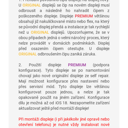
U
ORIGINAL
displejů se čip na novém displeji musí
odbrousit a následně ho nahradit čipem z
poškozeného displeje. Displeje
PREMIUM
většinou
obsahují již nakuličkované místo nebo flex, na který
se původní displej přendá a instalace je tak rychlejší
než u
ORIGINAL
displejů. Upozorňujeme, že se v
obou případech jedná o velmi náročný proces, který
nelze provádět v domácích podmínkách. Displej
před osazením čipem otestujte. U displeje
ORIGINAL
odbroušením čipu zaniká záruka.
2. Použití displeje
PREMIUM
(podpora
konfigurace). Tyto displeje se po namontování
chovají jako nové originální displeje ze self repair.
Mají možnost konfigurace přes nastavení nebo
přes servisní mód. Tyto displeje lze většinou
konfigurovat pouze jednou, a nelze je tak
opakovaně použít na jiném zařízení. Konfigurace
dílu je možná až od iOS 18. Nezapomeňte zařízení
aktualizovat ještě před montáží displeje!
Při montáži displeje (i při jakékoliv jiné opravě nebo
otevření telefonu) je nutné vždy instalovat nové