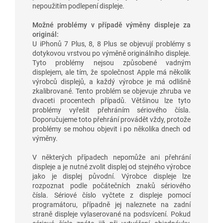
nepoužitím podlepení displeje.
Možné problémy v případě výměny displeje za
originál:
U iPhonů 7 Plus, 8, 8 Plus se objevují problémy s
dotykovou vrstvou po výměně originálního displeje.
Tyto problémy nejsou způsobené vadným
displejem, ale tím, že společnost Apple má několik
výrobců displejů, a každý výrobce je má odlišně
zkalibrované. Tento problém se objevuje zhruba ve
dvaceti procentech případů. Většinou lze tyto
problémy vyřešit přehráním sériového čísla.
Doporučujeme toto přehrání provádět vždy, protože
problémy se mohou objevit i po několika dnech od
výměny.
V některých případech nepomůže ani přehrání
displeje a je nutné zvolit displej od stejného výrobce
jako je displej původní. Výrobce displeje lze
rozpoznat podle počátečních znaků sériového
čísla. Sériové číslo vyčtete z displeje pomocí
programátoru, případně jej naleznete na zadní
straně displeje vylaserované na podsvícení. Pokud