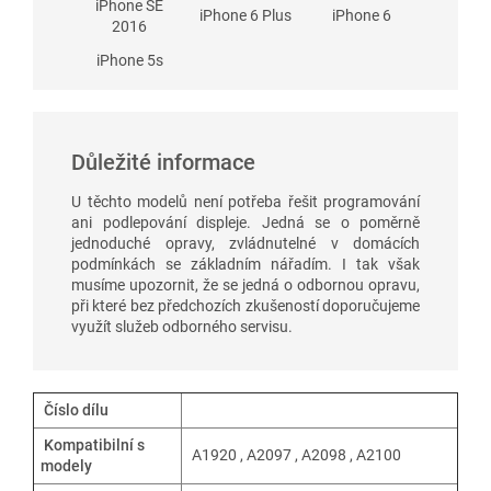
iPhone SE
iPhone 6 Plus
iPhone 6
2016
iPhone 5s
Důležité informace
U těchto modelů není potřeba řešit programování
ani podlepování displeje. Jedná se o poměrně
jednoduché opravy, zvládnutelné v domácích
podmínkách se základním nářadím. I tak však
musíme upozornit, že se jedná o odbornou opravu,
při které bez předchozích zkušeností doporučujeme
využít služeb odborného servisu.
Číslo dílu
Kompatibilní s
A1920 , A2097 , A2098 , A2100
modely