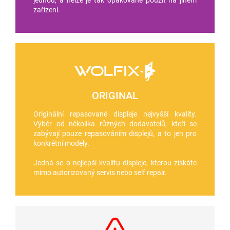
zařízení.
ORIGINAL
Originální repasované displeje nejvyšší kvality.
Výběr od několika různých dodavatelů, kteří se
zabývají pouze repasováním displejů, a to jen pro
konkrétní modely.
Jedná se o nejlepší kvalitu displeje, kterou získáte
mimo autorizovaný servis nebo self repair.