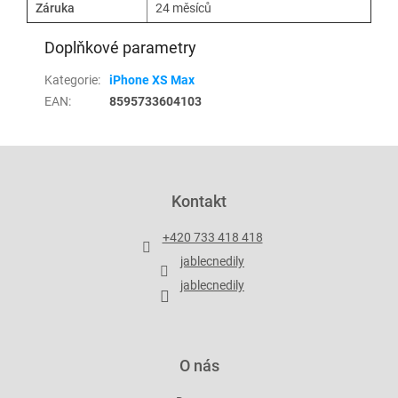
Záruka
24 měsíců
Doplňkové parametry
Kategorie
:
iPhone XS Max
EAN
:
8595733604103
Z
á
p
Kontakt
a
t
+420 733 418 418
í
jablecnedily
jablecnedily
O nás