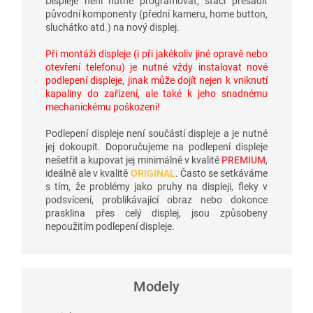
Displeje není nutné programovat, stačí přesadit
původní komponenty (přední kameru, home button,
sluchátko atd.) na nový displej.
Při montáži displeje (i při jakékoliv jiné opravě nebo
otevření telefonu) je nutné vždy instalovat nové
podlepení displeje, jinak může dojít nejen k vniknutí
kapaliny do zařízení, ale také k jeho snadnému
mechanickému poškození!
Podlepení displeje není součástí displeje a je nutné
jej dokoupit. Doporučujeme na podlepení displeje
nešetřit a kupovat jej minimálně v kvalitě
PREMIUM
,
ideálně ale v kvalitě
ORIGINAL
. Často se setkáváme
s tím, že problémy jako pruhy na displeji, fleky v
podsvícení, problikávající obraz nebo dokonce
prasklina přes celý displej, jsou způsobeny
nepoužitím podlepení displeje.
Modely