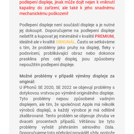
podlepení displeje, jinak může dojít nejen k vniknutí
kapaliny do zařízení, ale také k jeho snadnému
mechanickému poškození!
Podlepení displeje není součástí displeje a je nutné
jej dokoupit. Doporučujeme na podlepení displeje
nešetřit a kupovat jej minimálně v kvalitě
PREMIUM
,
ideálně ale v kvalitě
ORIGINAL
. Často se setkáváme
s tím, že problémy jako pruhy na displeji, fleky v
podsvícení, problikávající obraz nebo dokonce
prasklina přes celý displej, jsou způsobeny
nepoužitím podlepení displeje.
Možné problémy v případě výměny displeje za
originál:
U iPhonů SE 2020, SE 2022 se objevují problémy s
dotykovou vrstvou po výměně originálního displeje.
Tyto problémy nejsou způsobené vadným
displejem, ale tím, že společnost Apple má několik
výrobců displejů, a každý výrobce je má odlišně
zkalibrované. Tento problém se objevuje zhruba ve
dvaceti procentech případů. Většinou lze tyto
problémy vyřešit přehráním sériového čísla.
Doporučujeme toto přehrání provádět vždy, protože