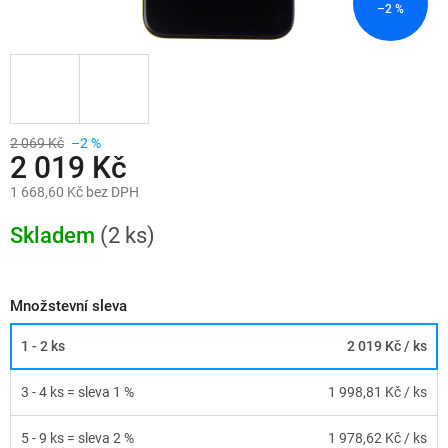
–2 %
2 069 Kč
–2 %
2 019 Kč
1 668,60 Kč bez DPH
Měrná
cena:
Skladem
(2 ks)
Množstevní sleva
1 - 2 ks
2 019 Kč
/ ks
3 - 4 ks = sleva 1 %
1 998,81 Kč
/ ks
5 - 9 ks = sleva 2 %
1 978,62 Kč
/ ks