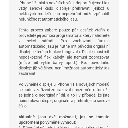
iPhone 12 mini a novějších však doporučujeme i tak
vždy sériové číslo displeje přehrávat, jelikož u
některých modelů jeho nepřehrání může způsobit
nefunkčnost automatického jasu.
Tento proces zabere pouze pár desítek vteřin a
provedete jej pomocí programátoru, který naleznete
v sekci nářadí. Pro zachování funkce
automatického jasu je nutné mít původní originální
displej, u kterého funkce fungovala. Displej musí mít
nepoškozené flex kabely, ale nemusí zobrazovat
(může mít vylité barvy apod.). Bez původního
displeje již většinou není možnost automatický jas
zachránit.
Po výměně displeje u iPhone 11 a novějších modelů
se bude v zařízení zobrazovat upozornění o tom, že
se jedná o neoriginální díl, a to i v případě, že jste
nainstalovali displej originální a přehráli jeho sériové
číslo.
Aktuálně jsou dvě možnosti, jak se tomuto
upozornění po výměně vyhnout:
1. Přendání původního čipu displeje na displej nový.