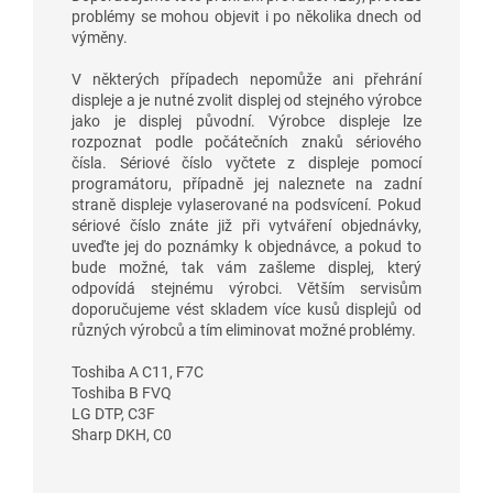
problémy se mohou objevit i po několika dnech od
výměny.
V některých případech nepomůže ani přehrání
displeje a je nutné zvolit displej od stejného výrobce
jako je displej původní. Výrobce displeje lze
rozpoznat podle počátečních znaků sériového
čísla. Sériové číslo vyčtete z displeje pomocí
programátoru, případně jej naleznete na zadní
straně displeje vylaserované na podsvícení. Pokud
sériové číslo znáte již při vytváření objednávky,
uveďte jej do poznámky k objednávce, a pokud to
bude možné, tak vám zašleme displej, který
odpovídá stejnému výrobci. Větším servisům
doporučujeme vést skladem více kusů displejů od
různých výrobců a tím eliminovat možné problémy.
Toshiba A C11, F7C
Toshiba B FVQ
LG DTP, C3F
Sharp DKH, C0