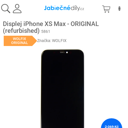
Přejít
NÁKU
na
obsah
KOŠÍK
Displej iPhone XS Max - ORIGINAL
(refurbished)
5861
WOLFIX
Značka:
WOLFIX
ORIGINAL
2 069 Kč