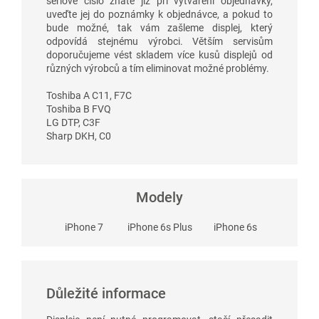
sériové číslo znáte již při vytváření objednávky,
uveďte jej do poznámky k objednávce, a pokud to
bude možné, tak vám zašleme displej, který
odpovídá stejnému výrobci. Větším servisům
doporučujeme vést skladem více kusů displejů od
různých výrobců a tím eliminovat možné problémy.
Toshiba A C11, F7C
Toshiba B FVQ
LG DTP, C3F
Sharp DKH, C0
Modely
iPhone 7
iPhone 6s Plus
iPhone 6s
Důležité informace