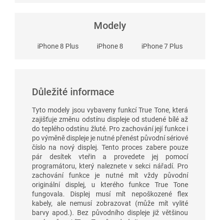
Modely
iPhone 8 Plus
iPhone 8
iPhone 7 Plus
Důležité informace
Tyto modely jsou vybaveny funkcí True Tone, která
zajišťuje změnu odstínu displeje od studené bílé až
do teplého odstínu žluté. Pro zachování její funkce i
po výměně displeje je nutné přenést původní sériové
číslo na nový displej. Tento proces zabere pouze
pár desítek vteřin a provedete jej pomocí
programátoru, který naleznete v sekci nářadí. Pro
zachování funkce je nutné mít vždy původní
originální displej, u kterého funkce True Tone
fungovala. Displej musí mít nepoškozené flex
kabely, ale nemusí zobrazovat (může mít vylité
barvy apod.). Bez původního displeje již většinou