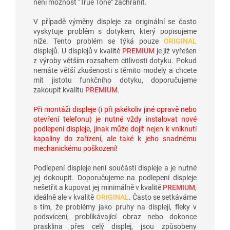
není možnost "True Tone" zachránit.
V případě výměny displeje za originální se často
vyskytuje problém s dotykem, který popisujeme
níže. Tento problém se týká pouze
ORIGINAL
displejů. U displejů v kvalitě
PREMIUM
je již vyřešen
z výroby větším rozsahem citlivosti dotyku. Pokud
nemáte větší zkušenosti s těmito modely a chcete
mít jistotu funkčního dotyku, doporučujeme
zakoupit kvalitu
PREMIUM
.
Při montáži displeje (i při jakékoliv jiné opravě nebo
otevření telefonu) je nutné vždy instalovat nové
podlepení displeje, jinak může dojít nejen k vniknutí
kapaliny do zařízení, ale také k jeho snadnému
mechanickému poškození!
Podlepení displeje není součástí displeje a je nutné
jej dokoupit. Doporučujeme na podlepení displeje
nešetřit a kupovat jej minimálně v kvalitě
PREMIUM
,
ideálně ale v kvalitě
ORIGINAL
. Často se setkáváme
s tím, že problémy jako pruhy na displeji, fleky v
podsvícení, problikávající obraz nebo dokonce
prasklina přes celý displej, jsou způsobeny