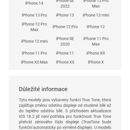
iPhone SE
iPhone 13 Pro
iPhone 14
2022
Max
iPhone 13 Pro
iPhone 13
iPhone 13 mini
iPhone 12 Pro
iPhone 12 Pro
iPhone 12
Max
iPhone SE
iPhone 11 Pro
iPhone 12 mini
2020
Max
iPhone 11 Pro
iPhone 11
iPhone XR
iPhone XS Max
iPhone XS
iPhone X
Důležité informace
Tyto modely jsou vybaveny funkcí True Tone, která
zajišťuje změnu odstínu displeje od studené bílé až
do teplého odstínu bílé. S příchodem aktualizace
iOS 18.2 již není potřeba pro funkčnost True Tone
přehrát sériového číslo displeje (TrueTone bude
funkční automaticky po výměně displeje). U modelů