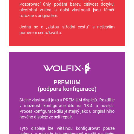
Pozorovací úhly, podání barev, citlivost dotyku,
oleofobní vrstva a další vlastnosti jsou téměř
totožné s originálem.
Jedná se o „zlatou střední cestu“ s nejlepším
poměrem cena/kvalita.
PREMIUM
(podpora konfigurace)
Stejné vlastnosti jako u PREMIUM displejů. Rozdíl je
v možnosti konfigurace dílu na 18.4. a novější.
Proces konfigurace dílu je stejný jako u originálního
nového displeje ze self repair.
Tyto displeje lze většinou konfigurovat pouze
jednou, a nelze je tak opakovaně použít na jiném