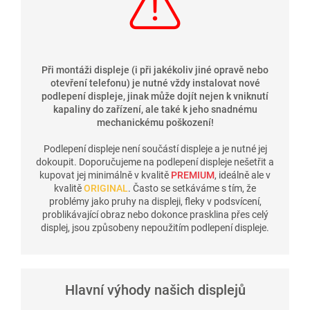
Při montáži displeje (i při jakékoliv jiné opravě nebo
otevření telefonu) je nutné vždy instalovat nové
podlepení displeje, jinak může dojít nejen k vniknutí
kapaliny do zařízení, ale také k jeho snadnému
mechanickému poškození!
Podlepení displeje není součástí displeje a je nutné jej
dokoupit. Doporučujeme na podlepení displeje nešetřit a
kupovat jej minimálně v kvalitě
PREMIUM
, ideálně ale v
kvalitě
ORIGINAL
. Často se setkáváme s tím, že
problémy jako pruhy na displeji, fleky v podsvícení,
problikávající obraz nebo dokonce prasklina přes celý
displej, jsou způsobeny nepoužitím podlepení displeje.
Hlavní výhody našich displejů