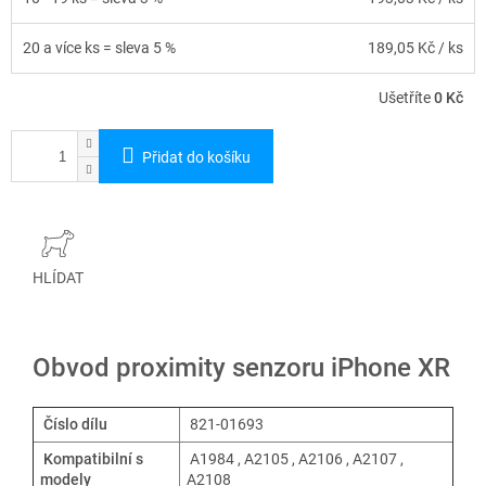
20 a více ks = sleva 5 %
189,05 Kč
/ ks
Ušetříte
0 Kč
Přidat do košíku
HLÍDAT
Obvod proximity senzoru iPhone XR
Číslo dílu
821-01693
Kompatibilní s
A1984 , A2105 , A2106 , A2107 ,
modely
A2108