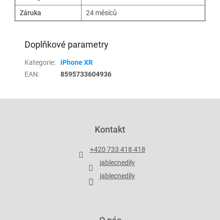
Záruka
24 měsíců
Doplňkové parametry
Kategorie
:
iPhone XR
EAN
:
8595733604936
Z
á
p
Kontakt
a
t
+420 733 418 418
í
jablecnedily
jablecnedily