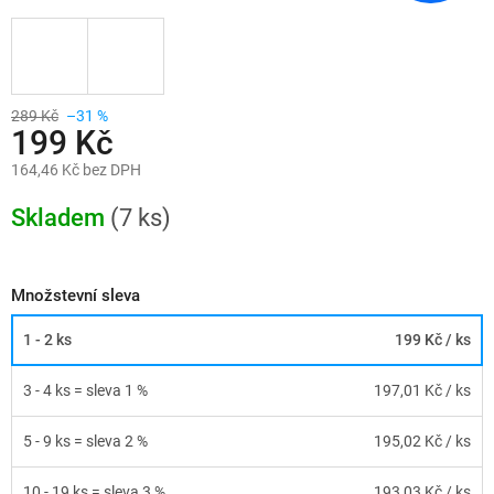
289 Kč
–31 %
199 Kč
164,46 Kč bez DPH
Měrná
cena:
Skladem
(7 ks)
Množstevní sleva
1 - 2 ks
199 Kč
/ ks
3 - 4 ks = sleva 1 %
197,01 Kč
/ ks
5 - 9 ks = sleva 2 %
195,02 Kč
/ ks
10 - 19 ks = sleva 3 %
193,03 Kč
/ ks