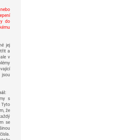
 nebo
lepení
ny do
ckému
né jej
řit a
 ale v
blémy
vající
 jsou
ál:
émy s
 Tyto
m, že
každý
ém se
šinou
ísla.
otože