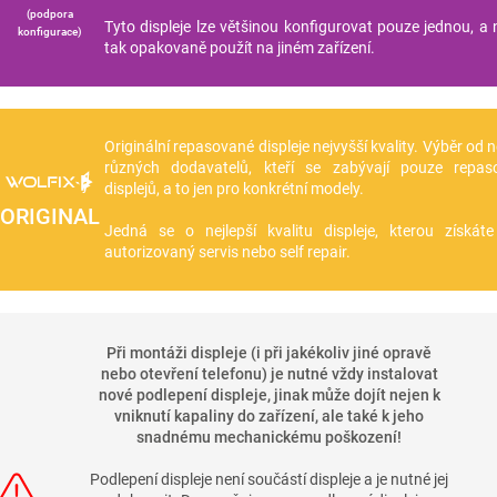
(podpora
Tyto displeje lze většinou konfigurovat pouze jednou, a n
konfigurace)
tak opakovaně použít na jiném zařízení.
Originální repasované displeje nejvyšší kvality. Výběr od 
různých dodavatelů, kteří se zabývají pouze repas
displejů, a to jen pro konkrétní modely.
ORIGINAL
Jedná se o nejlepší kvalitu displeje, kterou získá
autorizovaný servis nebo self repair.
Při montáži displeje (i při jakékoliv jiné opravě
nebo otevření telefonu) je nutné vždy instalovat
nové podlepení displeje, jinak může dojít nejen k
vniknutí kapaliny do zařízení, ale také k jeho
snadnému mechanickému poškození!
Podlepení displeje není součástí displeje a je nutné jej