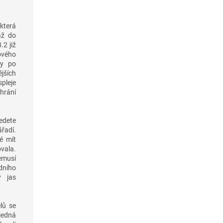
která
až do
.2 již
ového
ky po
jších
pleje
hrání
vedete
ářadí.
é mít
vala.
emusí
dního
ý jas
lů se
 jedná