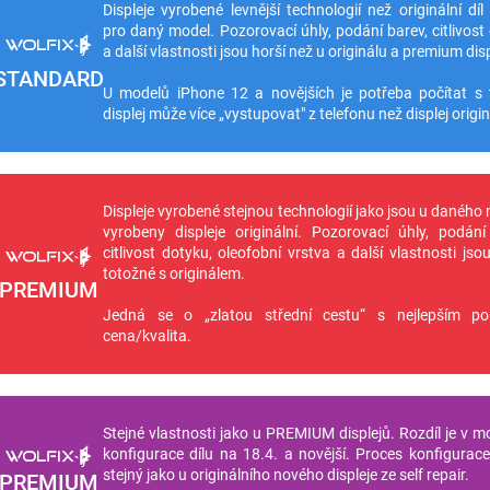
Displeje vyrobené levnější technologií než originální díl
pro daný model. Pozorovací úhly, podání barev, citlivost
a další vlastnosti jsou horší než u originálu a premium disp
STANDARD
U modelů iPhone 12 a novějších je potřeba počítat s 
displej může více „vystupovat" z telefonu než displej origin
Displeje vyrobené stejnou technologií jako jsou u daného
vyrobeny displeje originální. Pozorovací úhly, podání
citlivost dotyku, oleofobní vrstva a další vlastnosti jso
totožné s originálem.
PREMIUM
Jedná se o „zlatou střední cestu“ s nejlepším p
cena/kvalita.
Stejné vlastnosti jako u PREMIUM displejů. Rozdíl je v m
konfigurace dílu na 18.4. a novější. Proces konfigurace 
stejný jako u originálního nového displeje ze self repair.
PREMIUM