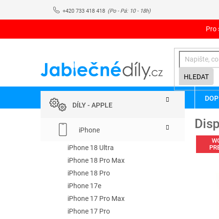
Přejít
+420 733 418 418
na
obsah
Pro 
HLEDAT
P
Přeskočit
DOP
kategorie
o
DÍLY - APPLE
s
Disp
t
iPhone
r
W
a
iPhone 18 Ultra
PR
n
iPhone 18 Pro Max
n
iPhone 18 Pro
í
iPhone 17e
p
iPhone 17 Pro Max
a
iPhone 17 Pro
n