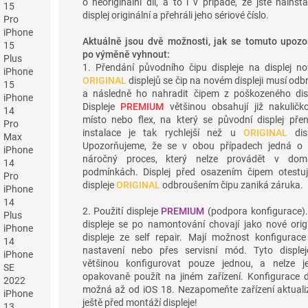
o neoriginální díl, a to i v případě, že jste nainsta
15
displej originální a přehráli jeho sériové číslo.
Pro
iPhone
Aktuálně jsou dvě možnosti, jak se tomuto upozo
15
po výměně vyhnout:
Plus
1. Přendání původního čipu displeje na displej no
iPhone
ORIGINAL
displejů se čip na novém displeji musí odb
15
a následně ho nahradit čipem z poškozeného disp
iPhone
Displeje
PREMIUM
většinou obsahují již nakuličk
14
místo nebo flex, na který se původní displej pře
Pro
instalace je tak rychlejší než u
ORIGINAL
disp
Max
Upozorňujeme, že se v obou případech jedná o 
iPhone
náročný proces, který nelze provádět v dom
14
podmínkách. Displej před osazením čipem otestuj
Pro
displeje
ORIGINAL
odbroušením čipu zaniká záruka.
iPhone
14
2. Použití displeje
PREMIUM
(podpora konfigurace).
Plus
displeje se po namontování chovají jako nové origi
iPhone
displeje ze self repair. Mají možnost konfigurace
14
nastavení nebo přes servisní mód. Tyto displej
iPhone
většinou konfigurovat pouze jednou, a nelze j
SE
opakovaně použít na jiném zařízení. Konfigurace dí
2022
možná až od iOS 18. Nezapomeňte zařízení aktuali
iPhone
ještě před montáží displeje!
13