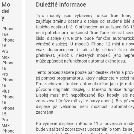
Mo
Důležité informace
del
Tyto modely jsou vybaveny funkcí True Tone, 
y
zajišťuje změnu odstínu displeje od studené bílé 
teplého odstínu bílé. S příchodem aktualizace iOS 18
iPhone
není potřeba pro funkčnost True Tone přehrát séri
16e
číslo displeje (TrueTone bude funkční automatic
iPhone
výměně displeje). U modelů iPhone 12 mini a nově
16
však doporučujeme i tak vždy sériové číslo dis
Pro
přehrávat, jelikož u některých modelů jeho nepře
Max
může způsobit nefunkčnost automatického jasu.
iPhone
16
Tento proces zabere pouze pár desítek vteřin a pro
Pro
jej pomocí programátoru, který naleznete v sekci n
iPhone
Pro zachování funkce automatického jasu je nutn
16
původní originální displej, u kterého funkce fungo
Plus
Displej musí mít nepoškozené flex kabely, ale n
iPhone
zobrazovat (může mít vylité barvy apod.). Bez půvo
16
displeje již většinou není možnost automatick
iPhone
zachránit.
15
Pro
Po výměně displeje u iPhone 11 a novějších mode
Max
bude v zařízení zobrazovat upozornění o tom, že se
iPhone