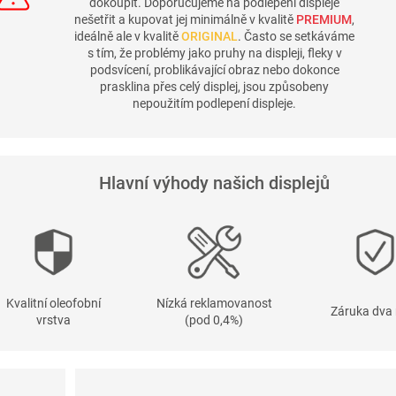
dokoupit. Doporučujeme na podlepení displeje
nešetřit a kupovat jej minimálně v kvalitě
PREMIUM
,
ideálně ale v kvalitě
ORIGINAL
. Často se setkáváme
s tím, že problémy jako pruhy na displeji, fleky v
podsvícení, problikávající obraz nebo dokonce
prasklina přes celý displej, jsou způsobeny
nepoužitím podlepení displeje.
Hlavní výhody našich displejů
Kvalitní oleofobní
Nízká reklamovanost
Záruka dva 
vrstva
(pod 0,4%)