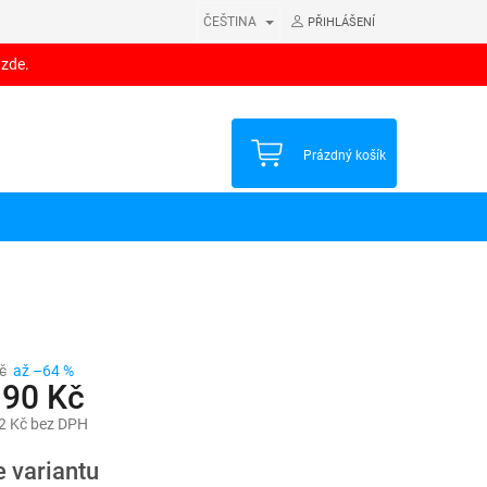
ČEŠTINA
PŘIHLÁŠENÍ
 zde.
NÁKUPNÍ
Prázdný košík
KOŠÍK
č
až –64 %
90 Kč
2 Kč
bez DPH
e variantu