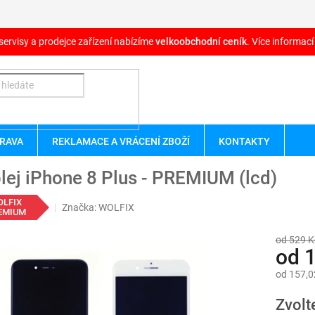
servisy a prodejce zařízení nabízíme
velkoobchodní ceník
. Více informací
RAVA
REKLAMACE A VRÁCENÍ ZBOŽÍ
KONTAKTY
lej iPhone 8 Plus - PREMIUM (lcd)
OLFIX
Značka:
WOLFIX
EMIUM
od 529 K
od
1
od
157,0
Měrná
Zvolt
cena: