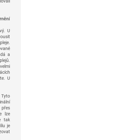
lovali
rnění
vý. U
rousit
leje.
ované
ndá a
lejů.
velmi
ácích
te. U
 Tyto
nální
 přes
e lze
e tak
lu je
zovat