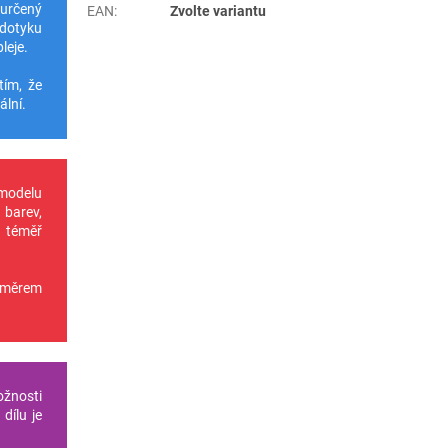
 určený
EAN
:
Zvolte variantu
 dotyku
leje.
tím, že
ální.
 modelu
 barev,
u téměř
oměrem
ožnosti
dílu je