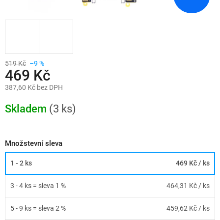
519 Kč
–9 %
469 Kč
387,60 Kč bez DPH
Měrná
cena:
Skladem
(3 ks)
Množstevní sleva
1 - 2 ks
469 Kč
/ ks
3 - 4 ks = sleva 1 %
464,31 Kč
/ ks
5 - 9 ks = sleva 2 %
459,62 Kč
/ ks