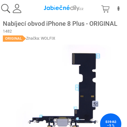
Přejít
NÁKU
na
obsah
KOŠÍK
Nabíjecí obvod iPhone 8 Plus - ORIGINAL
1482
Značka:
WOLFIX
ORIGINAL
519 Kč
–9 %