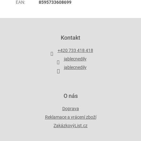
EAN
:
8595733608699
Z
á
p
Kontakt
a
t
+420 733 418 418
í
jablecnedily
jablecnedily
O nás
Doprava
Reklamace a vrácení zboží
ZakázkovýList.cz