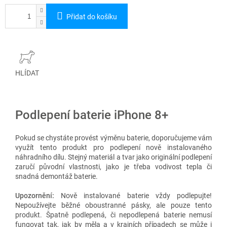
Přidat do košíku
HLÍDAT
Podlepení baterie iPhone 8+
Pokud se chystáte provést výměnu baterie, doporučujeme vám
využít tento produkt pro podlepení nově instalovaného
náhradního dílu. Stejný materiál a tvar jako originální podlepení
zaručí původní vlastnosti, jako je třeba vodivost tepla či
snadná demontáž baterie.
Upozornění:
Nově instalované baterie vždy podlepujte!
Nepoužívejte běžné oboustranné pásky, ale pouze tento
produkt. Špatně podlepená, či nepodlepená baterie nemusí
fungovat tak, jak by měla a v krajních případech se může i