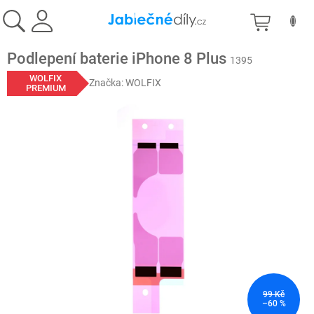
Přejít
NÁKU
na
obsah
KOŠÍK
Podlepení baterie iPhone 8 Plus
1395
WOLFIX
Značka:
WOLFIX
PREMIUM
99 Kč
–60 %