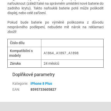
nafouknout (záleží také na správném umístění nové baterie do
zadního krytu). Takto nafouklá baterie poté může poškodit
displej, nebo celé zařízení.
Pokud bude baterie po výměně poškozena z důvodu
nesprávného podlepení, nebudete mít nárok na reklamaci
zboží!
Číslo dílu
Kompatibilní s
A1864 , A1897 , A1898
modely
Záruka
24 měsíců
Doplňkové parametry
Kategorie
:
iPhone 8 Plus
EAN
:
8595733605827
Z
á