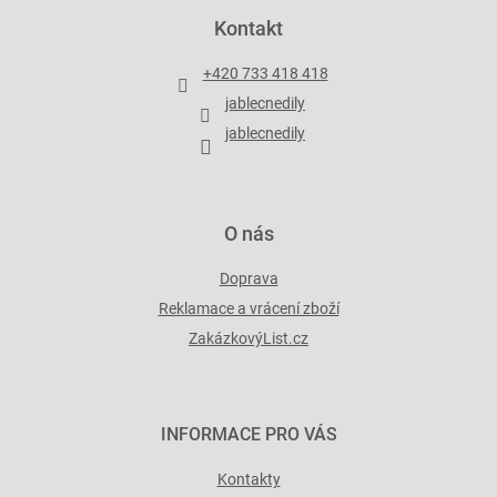
p
Kontakt
a
t
+420 733 418 418
í
jablecnedily
jablecnedily
O nás
Doprava
Reklamace a vrácení zboží
ZakázkovýList.cz
INFORMACE PRO VÁS
Kontakty