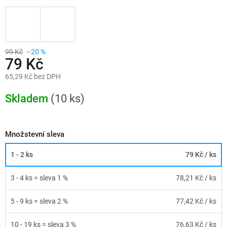
99 Kč
–20 %
79 Kč
65,29 Kč bez DPH
Měrná
cena:
Skladem
(10 ks)
Množstevní sleva
1 - 2 ks
79 Kč
/ ks
3 - 4 ks = sleva 1 %
78,21 Kč
/ ks
5 - 9 ks = sleva 2 %
77,42 Kč
/ ks
10 - 19 ks = sleva 3 %
76,63 Kč
/ ks