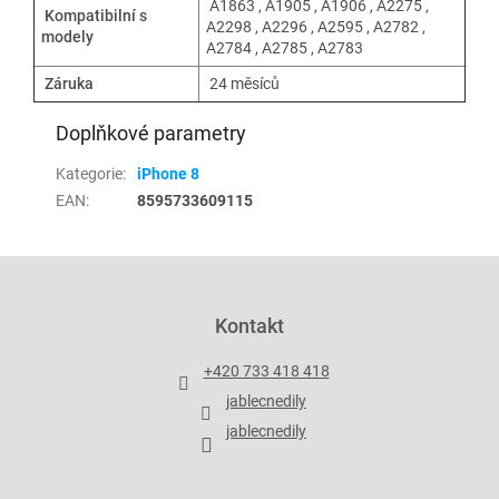
A1863 , A1905 , A1906 , A2275 ,
Kompatibilní s
A2298 , A2296 , A2595 , A2782 ,
modely
A2784 , A2785 , A2783
Záruka
24 měsíců
Doplňkové parametry
Kategorie
:
iPhone 8
EAN
:
8595733609115
Z
á
p
Kontakt
a
t
+420 733 418 418
í
jablecnedily
jablecnedily