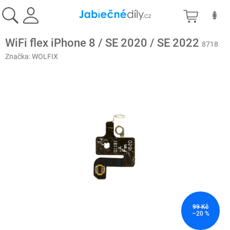
Přejít
NÁKU
na
obsah
KOŠÍK
WiFi flex iPhone 8 / SE 2020 / SE 2022
8718
Značka:
WOLFIX
99 Kč
–20 %