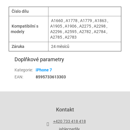
Číslo dílu
A1660 , A1778 , A1779 , A1863 ,
Kompatibilní s
A1905 , A1906 ,
A2275 , A2298 ,
modely
A2296 , A2595 , A2782 , A2784 ,
A2785 , A2783
Záruka
24 měsíců
Doplňkové parametry
Kategorie
:
iPhone 7
EAN
:
8595733613303
Z
á
p
Kontakt
a
t
+420 733 418 418
í
jablecnedily