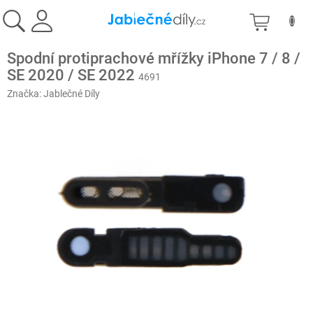
Přejít
NÁKU
na
obsah
KOŠÍK
Spodní protiprachové mřížky iPhone 7 / 8 /
SE 2020 / SE 2022
4691
Značka:
Jablečné Díly