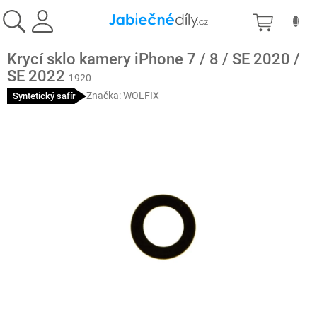
Přejít
NÁKU
na
obsah
KOŠÍK
Krycí sklo kamery iPhone 7 / 8 / SE 2020 /
SE 2022
1920
Značka:
WOLFIX
Syntetický safír