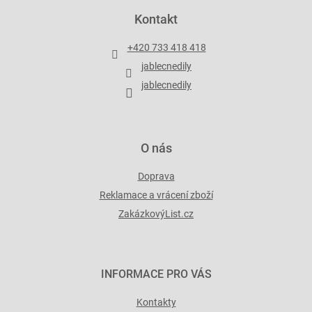
p
Kontakt
a
t
+420 733 418 418
í
jablecnedily
jablecnedily
O nás
Doprava
Reklamace a vrácení zboží
ZakázkovýList.cz
INFORMACE PRO VÁS
Kontakty