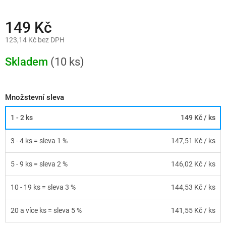
149 Kč
123,14 Kč bez DPH
Měrná
cena:
Skladem
(10 ks)
Množstevní sleva
1 - 2 ks
149 Kč
/ ks
3 - 4 ks = sleva 1 %
147,51 Kč
/ ks
5 - 9 ks = sleva 2 %
146,02 Kč
/ ks
10 - 19 ks = sleva 3 %
144,53 Kč
/ ks
20 a více ks = sleva 5 %
141,55 Kč
/ ks