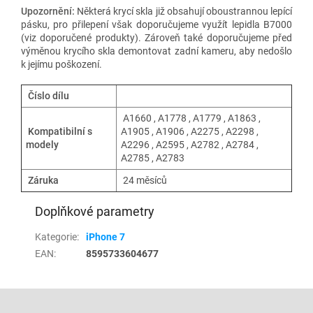
Upozornění:
Některá krycí skla již obsahují oboustrannou lepící
pásku, pro přilepení však doporučujeme využít lepidla B7000
(viz doporučené produkty). Zároveň také doporučujeme před
výměnou krycího skla demontovat zadní kameru, aby nedošlo
k jejímu poškození.
Číslo dílu
A1660 , A1778 , A1779 , A1863 ,
Kompatibilní s
A1905 , A1906 , A2275 , A2298 ,
modely
A2296 , A2595 , A2782 , A2784 ,
A2785 , A2783
Záruka
24 měsíců
Doplňkové parametry
Kategorie
:
iPhone 7
EAN
:
8595733604677
Z
á